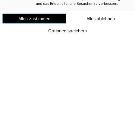
Versorgungssicherheit
und das Erlebnis für alle Besucher zu verbessern.
Erdgas
Allen zustimmen
Alles ablehnen
Telekommunikation
Optionen speichern
Mobilität
Wärme
Wasser
Wohnbau
Umwelt (vormals: Entsorgung)
Energie AG und Fronius modernisieren PV-Anlage
am Loser
MEDIA
v.l.n.r.: Marco Wolfmayr (Abteilungsleiter Wind/PV),
Markus Raich (Ortsstellenleiter Bergrettung
INVESTOR RELATIONS
Ausseerland), Peter Stöckler (Geschäftsführer
Energie AG Erzeugung), Harald Langeder (CTO
AD-HOC MITTEILUNGEN
Fronius International)
Zu dieser Meldung gibt es:
2 Bilder
ÜBER UNS
KONTAKT
Vor 38 Jahren setzte die Energie AG mit der