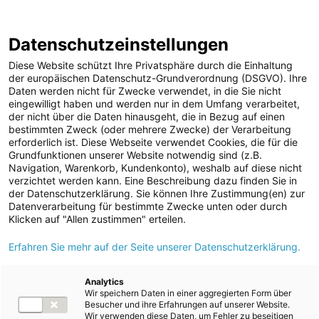
ENERGIE AG WEBSEITE
KARRIERE
BLOG
Datenschutzeinstellungen
0
Diese Website schützt Ihre Privatsphäre durch die Einhaltung
der europäischen Datenschutz-Grundverordnung (DSGVO). Ihre
Daten werden nicht für Zwecke verwendet, in die Sie nicht
eingewilligt haben und werden nur in dem Umfang verarbeitet,
MELDUNGEN
der nicht über die Daten hinausgeht, die in Bezug auf einen
Meldungen
Unternehmen
bestimmten Zweck (oder mehrere Zwecke) der Verarbeitung
Unternehmen
erforderlich ist. Diese Webseite verwendet Cookies, die für die
Grundfunktionen unserer Website notwendig sind (z.B.
Karriere-News
Text
Bilder
Navigation, Warenkorb, Kundenkonto), weshalb auf diese nicht
verzichtet werden kann. Eine Beschreibung dazu finden Sie in
Kunst und Kultur
der Datenschutzerklärung. Sie können Ihre Zustimmung(en) zur
Meldung vom 26.05.2026
Datenverarbeitung für bestimmte Zwecke unten oder durch
Sportfamilie
Energie AG und Fronius
Klicken auf "Allen zustimmen" erteilen.
ad-hoc Mitteilungen
Erfahren Sie mehr auf der Seite unserer Datenschutzerklärung.
modernisieren PV-
Strom
Anlage am Loser
Kraftwerke
Analytics
Wir speichern Daten in einer aggregierten Form über
Versorgungsnetz
Besucher und ihre Erfahrungen auf unserer Website.
Wir verwenden diese Daten, um Fehler zu beseitigen