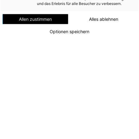
Versorgungssicherheit
und das Erlebnis für alle Besucher zu verbessern.
Erdgas
Allen zustimmen
Alles ablehnen
Telekommunikation
Optionen speichern
Mobilität
Wärme
Wasser
Wohnbau
Umwelt (vormals: Entsorgung)
Ladestation Energie AG Rossleithen
Ladestopp in Roßleithen.
MEDIA
Zu dieser Meldung gibt es:
1 Bild
INVESTOR RELATIONS
Die Energie AG setzt ihre Ausbauoffensive bei der
AD-HOC MITTEILUNGEN
Infrastruktur für Elektromobilität fort.
Kürzlich sind zwei weitere Schnellladestationen
ÜBER UNS
in Roßleithen, in unmittelbarer
Nähe zur A9/Pyhrnautobahn, ans Netz gegangen. Ab
KONTAKT