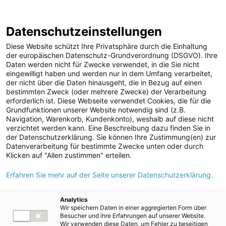
ENERGIE AG WEBSEITE
KARRIERE
BLOG
Datenschutzeinstellungen
0
Diese Website schützt Ihre Privatsphäre durch die Einhaltung
der europäischen Datenschutz-Grundverordnung (DSGVO). Ihre
Daten werden nicht für Zwecke verwendet, in die Sie nicht
eingewilligt haben und werden nur in dem Umfang verarbeitet,
MELDUNGEN
der nicht über die Daten hinausgeht, die in Bezug auf einen
Meldungen
Unternehmen
bestimmten Zweck (oder mehrere Zwecke) der Verarbeitung
Unternehmen
erforderlich ist. Diese Webseite verwendet Cookies, die für die
Grundfunktionen unserer Website notwendig sind (z.B.
Karriere-News
Text
Bilder
Navigation, Warenkorb, Kundenkonto), weshalb auf diese nicht
verzichtet werden kann. Eine Beschreibung dazu finden Sie in
Kunst und Kultur
der Datenschutzerklärung. Sie können Ihre Zustimmung(en) zur
Meldung vom 21.06.2026
Datenverarbeitung für bestimmte Zwecke unten oder durch
Sportfamilie
Energie AG
Klicken auf "Allen zustimmen" erteilen.
ad-hoc Mitteilungen
Erfahren Sie mehr auf der Seite unserer Datenschutzerklärung.
baut Schnellladeinfrastrukt
Strom
weiter aus
Kraftwerke
Analytics
Wir speichern Daten in einer aggregierten Form über
Versorgungsnetz
Besucher und ihre Erfahrungen auf unserer Website.
Wir verwenden diese Daten, um Fehler zu beseitigen