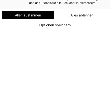
Versorgungssicherheit
und das Erlebnis für alle Besucher zu verbessern.
Erdgas
Allen zustimmen
Alles ablehnen
Telekommunikation
Optionen speichern
Mobilität
Wärme
Wasser
Wohnbau
Umwelt (vormals: Entsorgung)
Lehrabschluss 2024
Die erfolgreichen Lehrlinge mit Energie AG-CEO
MEDIA
Leonhard Schitter, Johannes Michael Blätterbinder
(Geschäftsführer Energie AG Oberösterreich
INVESTOR RELATIONS
Personalmanagement GmbH), Matthias
Pesendorfer (Leiter Lehrlingsausbildung) und
AD-HOC MITTEILUNGEN
seinem Team sowie Edith Schatzdorfer (Mitglied
der Konzernvertretung)
ÜBER UNS
Zu dieser Meldung gibt es:
2 Bilder
KONTAKT