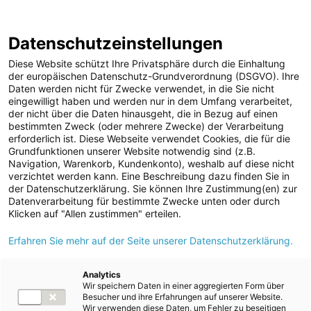
ENERGIE AG WEBSEITE
KARRIERE
BLOG
Datenschutzeinstellungen
0
Diese Website schützt Ihre Privatsphäre durch die Einhaltung
der europäischen Datenschutz-Grundverordnung (DSGVO). Ihre
Daten werden nicht für Zwecke verwendet, in die Sie nicht
eingewilligt haben und werden nur in dem Umfang verarbeitet,
MELDUNGEN
der nicht über die Daten hinausgeht, die in Bezug auf einen
Meldungen
Unternehmen
bestimmten Zweck (oder mehrere Zwecke) der Verarbeitung
Unternehmen
erforderlich ist. Diese Webseite verwendet Cookies, die für die
Grundfunktionen unserer Website notwendig sind (z.B.
Karriere-News
Text
Bilder
Navigation, Warenkorb, Kundenkonto), weshalb auf diese nicht
verzichtet werden kann. Eine Beschreibung dazu finden Sie in
Kunst und Kultur
der Datenschutzerklärung. Sie können Ihre Zustimmung(en) zur
Meldung vom 18.02.2024
Datenverarbeitung für bestimmte Zwecke unten oder durch
Sportfamilie
Erfolgreicher
Klicken auf "Allen zustimmen" erteilen.
ad-hoc Mitteilungen
Erfahren Sie mehr auf der Seite unserer Datenschutzerklärung.
Lehrabschluss in der
Strom
Energie AG
Kraftwerke
Analytics
Wir speichern Daten in einer aggregierten Form über
Versorgungsnetz
Besucher und ihre Erfahrungen auf unserer Website.
Wir verwenden diese Daten, um Fehler zu beseitigen