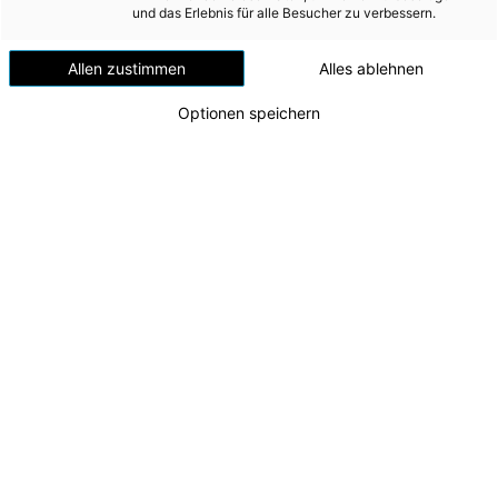
Versorgungssicherheit
und das Erlebnis für alle Besucher zu verbessern.
Erdgas
Allen zustimmen
Alles ablehnen
Telekommunikation
Optionen speichern
Mobilität
Wärme
Wasser
Wohnbau
Umwelt (vormals: Entsorgung)
Lehrabschluss 2025
MEDIA
Die erfolgreichen Lehrlinge mit CEO Leonhard
Schitter, CFO Andreas Kolar, CTO Alexander
INVESTOR RELATIONS
Kirchner, Bernhard Steiner
(Betriebsratsvorsitzender), Matthias Pesendorfer
AD-HOC MITTEILUNGEN
(Leiter Lehrlingsausbildung) und seinem Team
Zu dieser Meldung gibt es:
2 Bilder
ÜBER UNS
KONTAKT