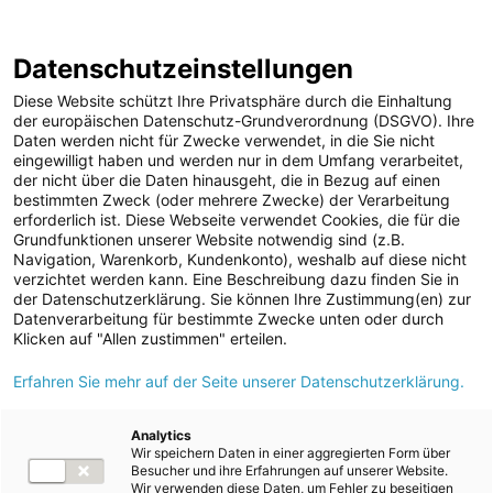
ENERGIE AG WEBSEITE
KARRIERE
BLOG
Datenschutzeinstellungen
0
Diese Website schützt Ihre Privatsphäre durch die Einhaltung
der europäischen Datenschutz-Grundverordnung (DSGVO). Ihre
Daten werden nicht für Zwecke verwendet, in die Sie nicht
eingewilligt haben und werden nur in dem Umfang verarbeitet,
MELDUNGEN
der nicht über die Daten hinausgeht, die in Bezug auf einen
Meldungen
Unternehmen
bestimmten Zweck (oder mehrere Zwecke) der Verarbeitung
Unternehmen
erforderlich ist. Diese Webseite verwendet Cookies, die für die
Grundfunktionen unserer Website notwendig sind (z.B.
Karriere-News
Text
Bilder
Navigation, Warenkorb, Kundenkonto), weshalb auf diese nicht
verzichtet werden kann. Eine Beschreibung dazu finden Sie in
Kunst und Kultur
der Datenschutzerklärung. Sie können Ihre Zustimmung(en) zur
Meldung vom 25.02.2025
Datenverarbeitung für bestimmte Zwecke unten oder durch
Sportfamilie
Erfolgreicher
Klicken auf "Allen zustimmen" erteilen.
ad-hoc Mitteilungen
Erfahren Sie mehr auf der Seite unserer Datenschutzerklärung.
Lehrabschluss in der
Strom
Energie AG
Kraftwerke
Analytics
Wir speichern Daten in einer aggregierten Form über
Versorgungsnetz
Besucher und ihre Erfahrungen auf unserer Website.
Wir verwenden diese Daten, um Fehler zu beseitigen