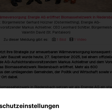
ärmeversorgung: Energie AG eröffnet Biomasseheizwerk in Riedersb
.r.: Bürgermeister Gerhard Holzner (Ostermiething), Energie AG-
vorsitzender Markus Achleitner, CEO Leonhard Schitter, Bürgermeist
Valentin David (St. Pantaleon)
Zu dieser Meldung gibt es:
1 Bild
1 Video
etzt ihre Strategie zur erneuerbaren Wärmeversorgung konsequent
ahr Bauzeit wurde heute, 27. September 2025, bei einem offiziell
gie AG-Aufsichtsratsvorsitzendem Markus Achleitner und dem Vor
das Biomasseheizwerk Riedersbach eröffnet. Mehr als 600
us den umliegenden Gemeinden, der Politik und Wirtschaft sowie 
 Ort dabei.
iomasseheizwerk in Riedersbach setzen wir als Energie AG ein sta
nachhaltige Wärmeversorgung. Wir nutzen heimische Ressourcen, sc
öpfung und tragen gleichzeitig wesentlich dazu bei, die
 in der Region zukunftssicher aufzustellen. Dieses Projekt ist ein
schutzeinstellungen
er Baustein auf unserem Weg zur Dekarbonisierung“, betont Energi
itter.