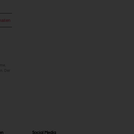
mailen
rme,
n. Der
en
Social Media