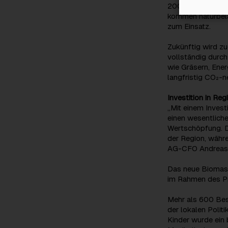
200 m³ Wasservol
kommen naturbela
zum Einsatz.
Zukünftig wird zu
vollständig durc
wie Gräsern, Ene
langfristig CO₂-ne
Investition in Re
„Mit einem Invest
einen wesentliche
Wertschöpfung. D
der Region, währe
AG-CFO Andreas 
Das neue Biomass
im Rahmen des Pr
Mehr als 600 Bes
der lokalen Polit
Kinder wurde ein