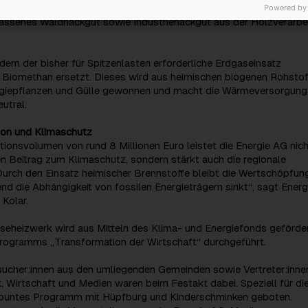
umen und eine effiziente Rauchgaskondensation. Als Brennstoff
Powered by
ssenes Waldhackgut sowie Industriehackgut aus der Holzverarbe
dem der bisher für Spitzenlasten erforderliche Erdgaseinsatz
h Biomethan ersetzt. Dieses wird aus heimischen biogenen Rohstof
rgiepflanzen und Gülle gewonnen und macht die Wärmeversorgung
utral.
gion und Klimaschutz
itionsvolumen von rund 8 Millionen Euro leistet die Energie AG nich
n Beitrag zum Klimaschutz, sondern stärkt auch die regionale
urch den Einsatz heimischer Brennstoffe bleibt die Wertschöpfung
nd die Abhängigkeit von fossilen Energieträgern sinkt“, sagt Energ
Kolar.
eheizwerk wird aus Mitteln des Klima- und Energiefonds geförde
ogramms „Transformation der Wirtschaft“ durchgeführt.
ucher:innen aus den umliegenden Gemeinden sowie Vertreter:inne
ik, Wirtschaft und Medien waren beim Festakt dabei. Speziell für di
 buntes Programm mit Hüpfburg und Kinderschminken geboten.