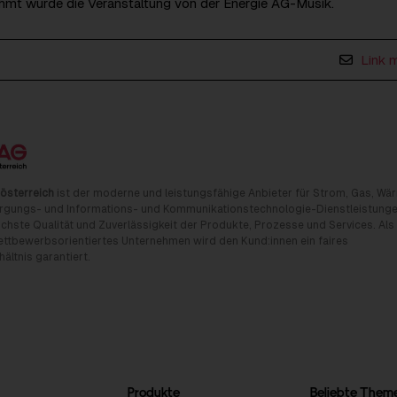
hmt wurde die Veranstaltung von der Energie AG-Musik.
Link 
österreich
ist der moderne und leistungsfähige Anbieter für Strom, Gas, Wä
rgungs- und Informations- und Kommunikationstechnologie-Dienstleistunge
chste Qualität und Zuverlässigkeit der Produkte, Prozesse und Services. Als
tbewerbsorientiertes Unternehmen wird den Kund:innen ein faires
ältnis garantiert.
Produkte
Beliebte Them