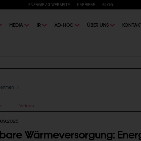
ENERGIE AG WEBSEITE
KARRIERE
BLOG
MEDIA
IR
AD-HOC
ÜBER UNS
KONTAK
nehmen
er
Videos
.09.2025
bare Wärmeversorgung: Ener