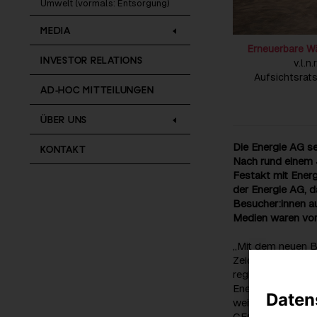
Umwelt (vormals: Entsorgung)
MEDIA
Erneuerbare W
INVESTOR RELATIONS
v.l.n
Aufsichtsrats
AD-HOC MITTEILUNGEN
ÜBER UNS
Die Energie AG s
KONTAKT
Nach rund einem J
Festakt mit Ener
der Energie AG, 
Besucher:innen a
Medien waren vor
„Mit dem neuen B
Zeichen für die 
regionale Wertsch
Energieversorgung
Daten
weiterer wichtig
CEO Leonhard Sch