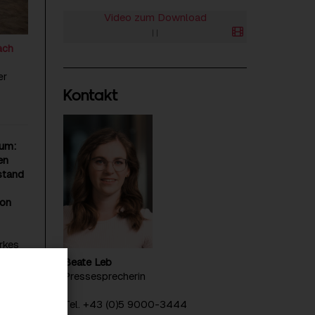
Video zum Download
|
|
ach
er
Kontakt
 um:
en
stand
von
rkes
haffen
Beate Leb
Pressesprecherin
e AG-
Tel. +43 (0)5 9000-3444