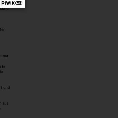
itung
fen
t nur
 in
ie
rt und
n aus
e