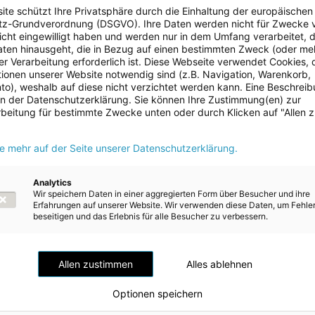
ite schützt Ihre Privatsphäre durch die Einhaltung der europäischen
z-Grundverordnung (DSGVO). Ihre Daten werden nicht für Zwecke 
ist auch bei der Wärmeerzeugung das Land der erneuerbaren Energ
 nicht eingewilligt haben und werden nur in dem Umfang verarbeitet, d
ent der Raumwärme in unserem Bundesland stammen aus erneuerb
aten hinausgeht, die in Bezug auf einen bestimmten Zweck (oder me
 wie dieses neue Biomasseheizwerk leisten einen wichtigen Beitra
r Verarbeitung erforderlich ist. Diese Webseite verwendet Cookies, d
g aus fossilen Energien in Oberösterreich weiter zu beschleunigen.
ionen unserer Website notwendig sind (z.B. Navigation, Warenkorb,
gieversorger Energie AG OÖ erweist sich damit einmal mehr als
o), weshalb auf diese nicht verzichtet werden kann. Eine Beschrei
tner bei der Energiewende in Oberösterreich“, so Energie AG-
 in der Datenschutzerklärung. Sie können Ihre Zustimmung(en) zur
itzender Markus Achleitner in seiner Festrede vor Ort.
beitung für bestimmte Zwecke unten oder durch Klicken auf "Allen 
iomasseheizwerk Riedersbach schaffen wir eine verlässliche, plan
ie mehr auf der Seite unserer Datenschutzerklärung.
Wärmeversorgung für die Region. Damit leisten wir nicht nur eine
 zum Klimaschutz, sondern stärken zugleich die Versorgungssicher
n und Kunden. Für die Spitzenlastabdeckung setzen wir künftig au
Analytics
Wir speichern Daten in einer aggregierten Form über Besucher und ihre
chwachsenden Rohstoffen zur vollständigen Dekarbonisierung d
Erfahrungen auf unserer Website. Wir verwenden diese Daten, um Fehle
ts“, sagt Energie AG-CTO Alexander Kirchner.
beseitigen und das Erlebnis für alle Besucher zu verbessern.
k für nachhaltige Wärme
denanlagen in den Gemeinden Ostermiething und St. Pantaleon w
Allen zustimmen
Alles ablehnen
80 Prozent mit nachhaltiger Fernwärme aus regionaler Biomasse
ck des neuen Heizwerks ist ein Biomassekessel mit einer
Optionen speichern
eistung von 5 MW, kombiniert mit modernster Rauchgasreinigung
er Technik. Ergänzt wird die Anlage durch einen Fernwärmespeich