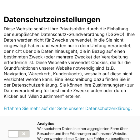
ENERGIE AG WEBSEITE
KARRIERE
BLOG
Datenschutzeinstellungen
0
Diese Website schützt Ihre Privatsphäre durch die Einhaltung
der europäischen Datenschutz-Grundverordnung (DSGVO). Ihre
Daten werden nicht für Zwecke verwendet, in die Sie nicht
eingewilligt haben und werden nur in dem Umfang verarbeitet,
MELDUNGEN
der nicht über die Daten hinausgeht, die in Bezug auf einen
Meldungen
Unternehmen
bestimmten Zweck (oder mehrere Zwecke) der Verarbeitung
Unternehmen
erforderlich ist. Diese Webseite verwendet Cookies, die für die
Grundfunktionen unserer Website notwendig sind (z.B.
Karriere-News
Text
Bilder
Videos
Navigation, Warenkorb, Kundenkonto), weshalb auf diese nicht
verzichtet werden kann. Eine Beschreibung dazu finden Sie in
Kunst und Kultur
der Datenschutzerklärung. Sie können Ihre Zustimmung(en) zur
Meldung vom 27.09.2025
Datenverarbeitung für bestimmte Zwecke unten oder durch
Sportfamilie
Erneuerbare
Klicken auf "Allen zustimmen" erteilen.
ad-hoc Mitteilungen
Erfahren Sie mehr auf der Seite unserer Datenschutzerklärung.
Wärmeversorgung:
Strom
Energie AG eröffnet
Kraftwerke
Analytics
Wir speichern Daten in einer aggregierten Form über
Versorgungsnetz
Biomasseheizwerk in
Besucher und ihre Erfahrungen auf unserer Website.
Wir verwenden diese Daten, um Fehler zu beseitigen