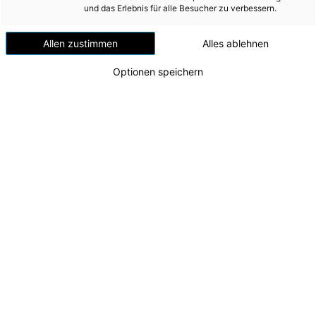
Versorgungssicherheit
und das Erlebnis für alle Besucher zu verbessern.
Riedersbach
Erdgas
Allen zustimmen
Alles ablehnen
Telekommunikation
Optionen speichern
Mobilität
Wärme
Wasser
Wohnbau
Umwelt (vormals: Entsorgung)
MEDIA
INVESTOR RELATIONS
Erneuerbare Wärmeversorgung: Energie AG
eröffnet Biomasseheizwerk in Riedersbach
AD-HOC MITTEILUNGEN
v.l.n.r.: Bürgermeister Gerhard Holzner
(Ostermiething), Energie AG-
ÜBER UNS
Aufsichtsratsvorsitzender Markus Achleitner, CEO
Leonhard Schitter, Bürgermeister Valentin David
KONTAKT