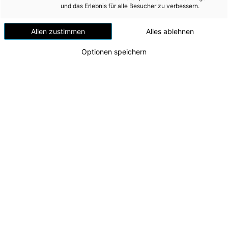
Versorgungssicherheit
und das Erlebnis für alle Besucher zu verbessern.
Ausgewiesene Finanzexpertin mit
Erdgas
Allen zustimmen
Alles ablehnen
nationaler und internationaler
Telekommunikation
Erfahrung bei
Optionen speichern
Mobilität
Transformationsprojekten ab 1.
Wärme
Jänner 2026 neu im Vorstandsteam
Wasser
Wohnbau
Umwelt (vormals: Entsorgung)
MEDIA
INVESTOR RELATIONS
AD-HOC MITTEILUNGEN
ÜBER UNS
KONTAKT