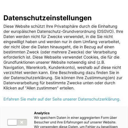
ENERGIE AG WEBSEITE
KARRIERE
BLOG
Datenschutzeinstellungen
0
Diese Website schützt Ihre Privatsphäre durch die Einhaltung
der europäischen Datenschutz-Grundverordnung (DSGVO). Ihre
Daten werden nicht für Zwecke verwendet, in die Sie nicht
eingewilligt haben und werden nur in dem Umfang verarbeitet,
MELDUNGEN
der nicht über die Daten hinausgeht, die in Bezug auf einen
Meldungen
Unternehmen
Sportfamilie
bestimmten Zweck (oder mehrere Zwecke) der Verarbeitung
Unternehmen
erforderlich ist. Diese Webseite verwendet Cookies, die für die
Grundfunktionen unserer Website notwendig sind (z.B.
Karriere-News
Text
Bilder
Navigation, Warenkorb, Kundenkonto), weshalb auf diese nicht
verzichtet werden kann. Eine Beschreibung dazu finden Sie in
Kunst und Kultur
der Datenschutzerklärung. Sie können Ihre Zustimmung(en) zur
Meldung vom 01.08.2023
Datenverarbeitung für bestimmte Zwecke unten oder durch
Sportfamilie
Frauenpower für die
Klicken auf "Allen zustimmen" erteilen.
ad-hoc Mitteilungen
Erfahren Sie mehr auf der Seite unserer Datenschutzerklärung.
Energie AG-
Strom
Sportfamilie:
Kraftwerke
Analytics
Wir speichern Daten in einer aggregierten Form über
Versorgungsnetz
Neuaufnahme von vier
Besucher und ihre Erfahrungen auf unserer Website.
Wir verwenden diese Daten, um Fehler zu beseitigen