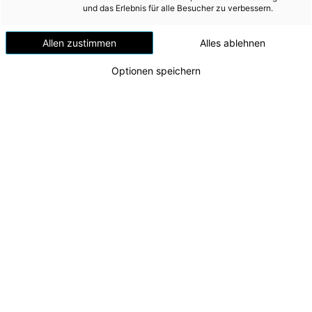
Versorgungssicherheit
und das Erlebnis für alle Besucher zu verbessern.
neuen Athletinnen
Erdgas
Allen zustimmen
Alles ablehnen
Telekommunikation
Optionen speichern
Mobilität
Wärme
Wasser
Wohnbau
Umwelt (vormals: Entsorgung)
MEDIA
INVESTOR RELATIONS
Frauenpower für die Energie AG-Sportfamilie
von links nach rechts: Andreas Kolar (CFO Energie
AD-HOC MITTEILUNGEN
AG), Christina Födermayr, Franziska Sterrer, Blanca
Rodrigues, Elisabeth Egger, Leonhard Schitter (CEO
ÜBER UNS
Energie AG), Hannes Trinkl (Kapitän Sportfamilie)
Zu dieser Meldung gibt es:
1 Bild
KONTAKT