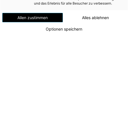
Versorgungssicherheit
und das Erlebnis für alle Besucher zu verbessern.
Erdgas
Allen zustimmen
Alles ablehnen
Telekommunikation
Optionen speichern
Mobilität
Wärme
Wasser
Wohnbau
Umwelt (vormals: Entsorgung)
MEDIA
Agri PV Mauthausen 1
Alexander KIrchner (CTO Energie AG) und Markus
INVESTOR RELATIONS
Achleitner (Aufsichtsratsvorsitzender Energie AG)
Zu dieser Meldung gibt es:
3 Bilder
AD-HOC MITTEILUNGEN
ÜBER UNS
Die Energie AG setzt ihren Kurs in Richtung
nachhaltige Energiezukunft weiter konsequent fort:
KONTAKT