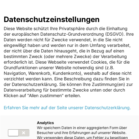
ENERGIE AG WEBSEITE
KARRIERE
BLOG
Datenschutzeinstellungen
0
Diese Website schützt Ihre Privatsphäre durch die Einhaltung
der europäischen Datenschutz-Grundverordnung (DSGVO). Ihre
Daten werden nicht für Zwecke verwendet, in die Sie nicht
eingewilligt haben und werden nur in dem Umfang verarbeitet,
MELDUNGEN
der nicht über die Daten hinausgeht, die in Bezug auf einen
Meldungen
Unternehmen
bestimmten Zweck (oder mehrere Zwecke) der Verarbeitung
Unternehmen
erforderlich ist. Diese Webseite verwendet Cookies, die für die
Grundfunktionen unserer Website notwendig sind (z.B.
Karriere-News
Text
Bilder
Navigation, Warenkorb, Kundenkonto), weshalb auf diese nicht
verzichtet werden kann. Eine Beschreibung dazu finden Sie in
Kunst und Kultur
der Datenschutzerklärung. Sie können Ihre Zustimmung(en) zur
Meldung vom 23.04.2025
Datenverarbeitung für bestimmte Zwecke unten oder durch
Sportfamilie
Gute Energie mit Kraft
Klicken auf "Allen zustimmen" erteilen.
ad-hoc Mitteilungen
Erfahren Sie mehr auf der Seite unserer Datenschutzerklärung.
aus der Sonne:
Strom
Spatenstich für Agri-PV-
Kraftwerke
Analytics
Wir speichern Daten in einer aggregierten Form über
Versorgungsnetz
Anlage in Mauthausen
Besucher und ihre Erfahrungen auf unserer Website.
Wir verwenden diese Daten, um Fehler zu beseitigen