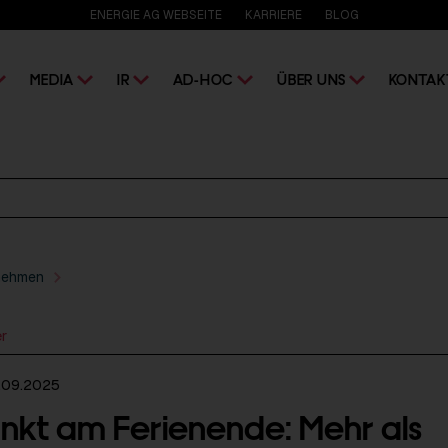
ENERGIE AG WEBSEITE
KARRIERE
BLOG
MEDIA
IR
AD-HOC
ÜBER UNS
KONTAK
nehmen
er
.09.2025
kt am Ferienende: Mehr als