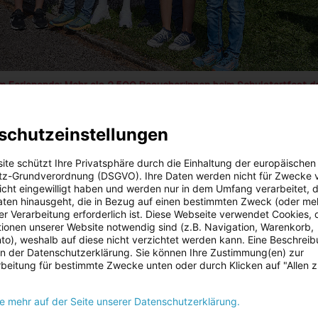
 Ferienende: Mehr als 2.500 Besucher:innen beim Schulstartfest d
Energie AG
ander Kirchner und LASK-Spieler Moses Usor beim Schulstartfest
schutzeinstellungen
Zu dieser Meldung gibt es:
2 Bilder
ite schützt Ihre Privatsphäre durch die Einhaltung der europäischen
ag in den Sommerferien stand auch heuer wieder ganz im Zeichen 
z-Grundverordnung (DSGVO). Ihre Daten werden nicht für Zwecke 
er Energie AG in Timelkam: Mehr als 2.500 Besucher:innen nutzten
 nicht eingewilligt haben und werden nur in dem Umfang verarbeitet, d
ie Welt der Energieversorgung einzutauchen. Zahlreiche Attraktione
aten hinausgeht, die in Bezug auf einen bestimmten Zweck (oder me
hen und Ausprobieren ein. Ein Publikumsmagnet war auch der Auft
r Verarbeitung erforderlich ist. Diese Webseite verwendet Cookies, d
xander Eder & Band.
ionen unserer Website notwendig sind (z.B. Navigation, Warenkorb,
o), weshalb auf diese nicht verzichtet werden kann. Eine Beschrei
 in der Datenschutzerklärung. Sie können Ihre Zustimmung(en) zur
öchten wir Kinder und Jugendliche auf eine spannende Reise in di
beitung für bestimmte Zwecke unten oder durch Klicken auf "Allen 
gung mitnehmen. Unser Kraftwerksstandort in Timelkam bietet daf
tzungen. Es ist uns ein besonderes Anliegen, jungen Menschen sc
 das faszinierende Thema Energie zu ermöglichen und ihre Begeiste
ie mehr auf der Seite unserer Datenschutzerklärung.
ecken. Umso mehr freut es mich, dass so viele Besucherinnen und