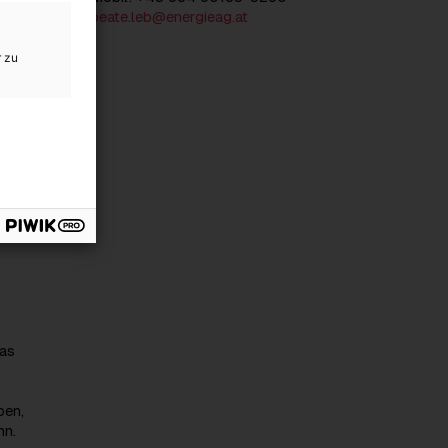
er
beate.leb@energieag.at
r zu
zum 9.
inken,
ums.
nd.
nji
n-
alle
das
pen,
nn.