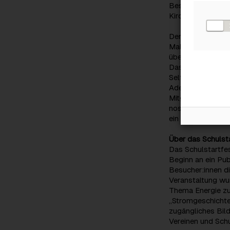
Besucher zu unse
Kirchner.
Der historische 
Mal in eine Erle
über verschieden
Das Highlight de
Selfies und Auto
Adeshina stande
Mitglied Bettina 
nostalgischen Da
ein besonderes Er
Über das Schulsta
Das Schulstartfes
Beginn an ein Pu
Besucher:innen di
Veranstaltung wur
Thema Energie zu
„Stromgeschichte
zugängliches Bil
Vereinen und Sch