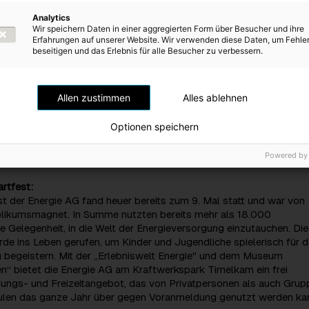
rem Schulstartfest gekommen sind“, so Energie AG-CTO Alexand
Analytics
Wir speichern Daten in einer aggregierten Form über Besucher und ihre
Erfahrungen auf unserer Website. Wir verwenden diese Daten, um Fehle
Kraftwerkspark in Timelkam verwandelte sich am Samstag bereits 
beseitigen und das Erlebnis für alle Besucher zu verbessern.
bniszone für Groß und Klein – von der Zaubershow, dem Kinderschm
ste Fun-E-Mobile bis hin zu den Besichtigungen des Energiemuse
s Nachmittags war der Auftritt des Musikacts Alexander Eder & Ba
Allen zustimmen
Alles ablehnen
gramme der LASK-Spieler Moses Usor, Samuel Adeniran und Adetu
n genauso am Programm wie Autogrammstunden mit Sportfamilie
Optionen speichern
Plank (Karate) und TikTok-Queen Anna Strigl. Die kostenlosen und
mpflokfahrten zwischen dem Kraftwerk und Ampflwang waren für 
Powered by
lebnis.
rtfest:
t der Energie AG fand heuer bereits zum 9. Mal statt und war von
blikumsmagnet. In Summe nutzten bereits mehr als 18.000
e Gelegenheit, in die Welt der Energieversorgung einzutauchen. Die
de ins Leben gerufen, um Kinder und Jugendliche spielerisch für 
 begeistern. Mit der „Erlebniswelt Energie" und dem Museum
n“ bietet die Energie AG am Kraftwerkspark Timelkam ein frei
dungs- und Freizeitangebot, das von Privatpersonen als auch Grup
ulen das ganze Jahr über gegen Voranmeldung genutzt werden ka