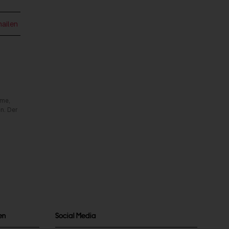
mailen
rme,
n. Der
en
Social Media