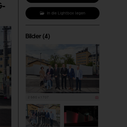
G-
In die Lightbox legen
Bilder (4)
2 560 x 1 707