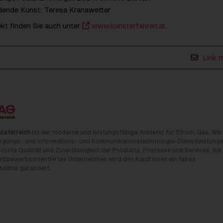
dende Kunst: Teresa Kranawetter
kt finden Sie auch unter
www.kunsterfahren.at
.
Link 
österreich
ist der moderne und leistungsfähige Anbieter für Strom, Gas, Wä
rgungs- und Informations- und Kommunikationstechnologie-Dienstleistunge
chste Qualität und Zuverlässigkeit der Produkte, Prozesse und Services. Als
tbewerbsorientiertes Unternehmen wird den Kund:innen ein faires
ältnis garantiert.