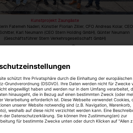
Kunstprojekt Zaungäste
stlerin Fatemeh Naderi, Künstler Florian Ziller, CFO Andreas Kolar, CE
Schitter, Karl Neumann (CEO Stern Holding GmbH), Günter Neumann
(Geschäftsführer Stern Verkehrsgesellschaft GmbH)
Zu dieser Meldung gibt es:
4 Bilder
Zaungäste“ leistet die Energie AG Oberösterreich einen Beitrag zu
schutzeinstellungen
 Europas Bad Ischl Salzkammergut 2024 und unterstützt gleichzei
Projekt wurde im Sommer 2023 österreichweit ausgeschrieben.
ite schützt Ihre Privatsphäre durch die Einhaltung der europäischen
 Auftrag war der gemeinsame Ursprung und die Geschichte der b
z-Grundverordnung (DSGVO). Ihre Daten werden nicht für Zwecke 
gie AG und Stern & Hafferl umzusetzen. Gewonnen hat die Einrei
 nicht eingewilligt haben und werden nur in dem Umfang verarbeitet, d
es Künstlerpaares „Ziller & Naderi“.
aten hinausgeht, die in Bezug auf einen bestimmten Zweck (oder me
r Verarbeitung erforderlich ist. Diese Webseite verwendet Cookies, d
st es uns ein besonderes Anliegen, Kunsttalente zu fördern. Sie
ionen unserer Website notwendig sind (z.B. Navigation, Warenkorb,
e Gesellschaft aus anderen Winkeln und zeigen uns so neue
o), weshalb auf diese nicht verzichtet werden kann. Eine Beschrei
 dem Projekt ‚Zaungäste‘ leistet die Energie AG einen kulturellen B
 in der Datenschutzerklärung. Sie können Ihre Zustimmung(en) zur
leichzeitig die Region“, so Energie AG-CEO Leonhard Schitter und
beitung für bestimmte Zwecke unten oder durch Klicken auf "Allen 
ndreas Kolar.