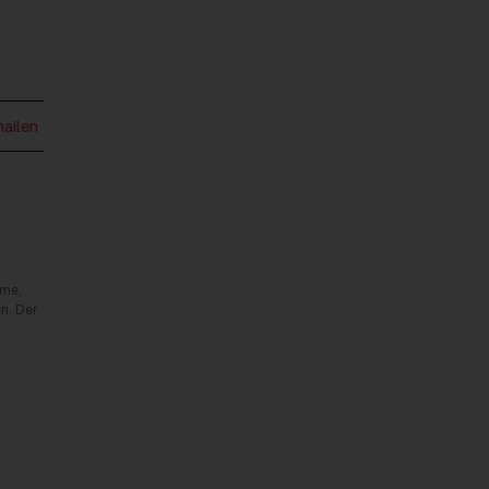
mailen
rme,
n. Der