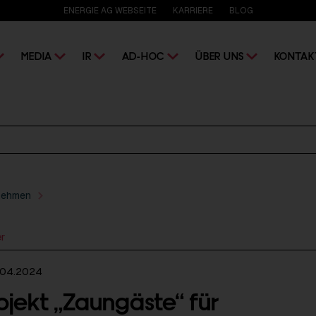
ENERGIE AG WEBSEITE
KARRIERE
BLOG
MEDIA
IR
AD-HOC
ÜBER UNS
KONTAK
nehmen
er
.04.2024
ojekt „Zaungäste“ für