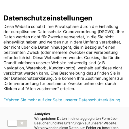
ENERGIE AG WEBSEITE
KARRIERE
BLOG
Datenschutzeinstellungen
0
Diese Website schützt Ihre Privatsphäre durch die Einhaltung
der europäischen Datenschutz-Grundverordnung (DSGVO). Ihre
Daten werden nicht für Zwecke verwendet, in die Sie nicht
eingewilligt haben und werden nur in dem Umfang verarbeitet,
MELDUNGEN
der nicht über die Daten hinausgeht, die in Bezug auf einen
Meldungen
Unternehmen
Kunst und Kultur
bestimmten Zweck (oder mehrere Zwecke) der Verarbeitung
Unternehmen
erforderlich ist. Diese Webseite verwendet Cookies, die für die
Grundfunktionen unserer Website notwendig sind (z.B.
Karriere-News
Text
Bilder
Navigation, Warenkorb, Kundenkonto), weshalb auf diese nicht
verzichtet werden kann. Eine Beschreibung dazu finden Sie in
Kunst und Kultur
der Datenschutzerklärung. Sie können Ihre Zustimmung(en) zur
Meldung vom 25.04.2024
Datenverarbeitung für bestimmte Zwecke unten oder durch
Sportfamilie
Kunstprojekt
Klicken auf "Allen zustimmen" erteilen.
ad-hoc Mitteilungen
Erfahren Sie mehr auf der Seite unserer Datenschutzerklärung.
„Zaungäste“ für
Strom
Salzkammergut 2024
Kraftwerke
Analytics
Wir speichern Daten in einer aggregierten Form über
Versorgungsnetz
beim Energie AG-
Besucher und ihre Erfahrungen auf unserer Website.
Wir verwenden diese Daten, um Fehler zu beseitigen