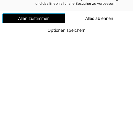
Versorgungssicherheit
und das Erlebnis für alle Besucher zu verbessern.
Standort in Gmunden
Erdgas
Allen zustimmen
Alles ablehnen
Telekommunikation
Optionen speichern
Mobilität
Wärme
Wasser
Wohnbau
Umwelt (vormals: Entsorgung)
MEDIA
INVESTOR RELATIONS
Kunstprojekt Zaungäste
v.l.n.r. Künstlerin Fatemeh Naderi, Künstler Florian
AD-HOC MITTEILUNGEN
Ziller, CFO Andreas Kolar, CEO Leonhard Schitter,
Karl Neumann (CEO Stern Holding GmbH), Günter
ÜBER UNS
Neumann (Geschäftsführer Stern
Verkehrsgesellschaft GmbH)
KONTAKT