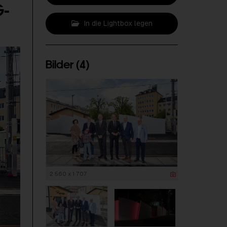
G-
In die Lightbox legen
Bilder (4)
2 560 x 1 707