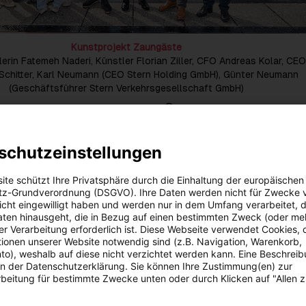
Kunstprojekt Zaungäste
stlerin Fatemeh Naderi, Künstler Florian Ziller, CFO Andreas Kolar, CE
Schitter, Karl Neumann (CEO Stern Holding GmbH), Günter Neumann
(Geschäftsführer Stern Verkehrsgesellschaft GmbH)
Zu dieser Meldung gibt es:
4 Bilder
Zaungäste“ leistet die Energie AG Oberösterreich einen Beitrag zu
schutzeinstellungen
 Europas Bad Ischl Salzkammergut 2024 und unterstützt gleichzei
Projekt wurde im Sommer 2023 österreichweit ausgeschrieben.
ite schützt Ihre Privatsphäre durch die Einhaltung der europäischen
 Auftrag war der gemeinsame Ursprung und die Geschichte der b
z-Grundverordnung (DSGVO). Ihre Daten werden nicht für Zwecke 
gie AG und Stern & Hafferl umzusetzen. Gewonnen hat die Einrei
 nicht eingewilligt haben und werden nur in dem Umfang verarbeitet, d
es Künstlerpaares „Ziller & Naderi“.
aten hinausgeht, die in Bezug auf einen bestimmten Zweck (oder me
r Verarbeitung erforderlich ist. Diese Webseite verwendet Cookies, d
st es uns ein besonderes Anliegen, Kunsttalente zu fördern. Sie
ionen unserer Website notwendig sind (z.B. Navigation, Warenkorb,
e Gesellschaft aus anderen Winkeln und zeigen uns so neue
o), weshalb auf diese nicht verzichtet werden kann. Eine Beschrei
 dem Projekt ‚Zaungäste‘ leistet die Energie AG einen kulturellen B
 in der Datenschutzerklärung. Sie können Ihre Zustimmung(en) zur
leichzeitig die Region“, so Energie AG-CEO Leonhard Schitter und
beitung für bestimmte Zwecke unten oder durch Klicken auf "Allen 
ndreas Kolar.