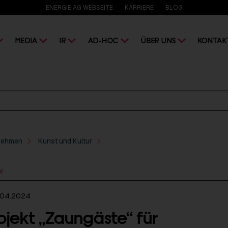
ENERGIE AG WEBSEITE
KARRIERE
BLOG
MEDIA
IR
AD-HOC
ÜBER UNS
KONTAK
nehmen
Kunst und Kultur
er
.04.2024
ojekt „Zaungäste“ für