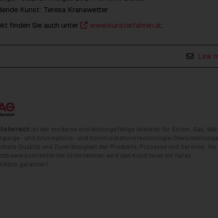
dende Kunst: Teresa Kranawetter
kt finden Sie auch unter
www.kunsterfahren.at
.
Link 
österreich
ist der moderne und leistungsfähige Anbieter für Strom, Gas, Wä
rgungs- und Informations- und Kommunikationstechnologie-Dienstleistunge
chste Qualität und Zuverlässigkeit der Produkte, Prozesse und Services. Als
tbewerbsorientiertes Unternehmen wird den Kund:innen ein faires
ältnis garantiert.