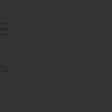
mailen
rme,
n. Der