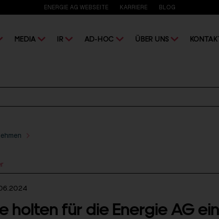
ENERGIE AG WEBSEITE
KARRIERE
BLOG
MEDIA
IR
AD-HOC
ÜBER UNS
KONTAK
nehmen
er
.06.2024
e holten für die Energie AG ei