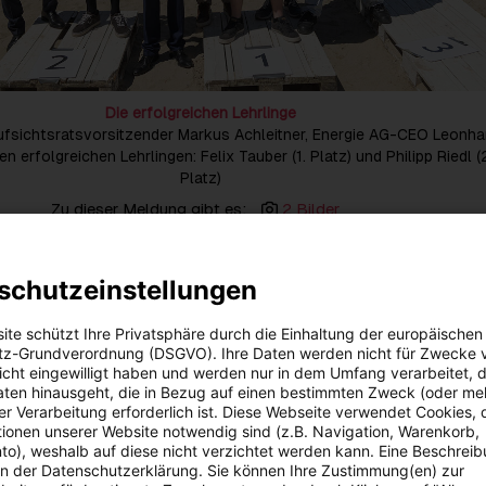
Die erfolgreichen Lehrlinge
fsichtsratsvorsitzender Markus Achleitner, Energie AG-CEO Leonha
den erfolgreichen Lehrlingen: Felix Tauber (1. Platz) und Philipp Riedl (
Platz)
Zu dieser Meldung gibt es:
2 Bilder
 die Fach- und Führungskräfte von morgen beim diesjährigen
schutzeinstellungen
rb der Wirtschaftskammer: In der Sparte „Energietechnik“ feierte
rgie AG einen Doppelsieg.
In der Gesamtwertung holte sich Felix 
nberger (Stiwa) den ex aequo Sieg als „Bester Lehrling
ite schützt Ihre Privatsphäre durch die Einhaltung der europäischen
z-Grundverordnung (DSGVO). Ihre Daten werden nicht für Zwecke 
 nicht eingewilligt haben und werden nur in dem Umfang verarbeitet, d
g können wir alle stolz sein – als Unternehmen, aber vor allem die
aten hinausgeht, die in Bezug auf einen bestimmten Zweck (oder me
! Aufgrund der großen Motivation der Lehrlinge und dem Engagemen
r Verarbeitung erforderlich ist. Diese Webseite verwendet Cookies, d
iese herausragenden Ergebnisse möglich. Unsere Lehrwerkstatt sic
ionen unserer Website notwendig sind (z.B. Navigation, Warenkorb,
ausgebildete Mitarbeiterinnen und Mitarbeiter auf unserem Weg in
o), weshalb auf diese nicht verzichtet werden kann. Eine Beschrei
iezukunft“, freut sich Energie AG-CEO Leonhard Schitter über die T
 in der Datenschutzerklärung. Sie können Ihre Zustimmung(en) zur