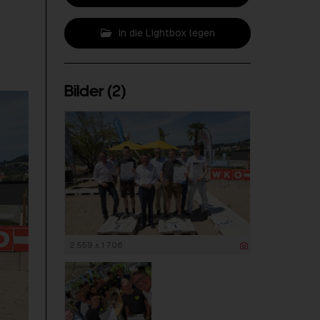
In die Lightbox legen
Bilder (2)
2 559 x 1 706