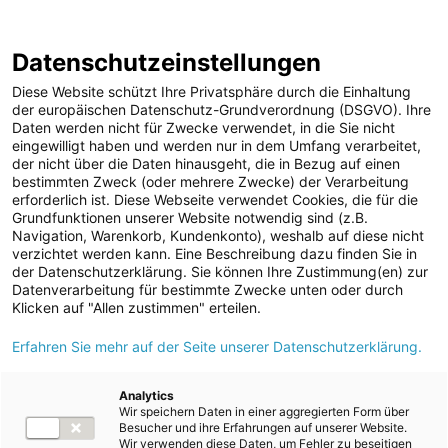
ENERGIE AG WEBSEITE
KARRIERE
BLOG
Datenschutzeinstellungen
0
Diese Website schützt Ihre Privatsphäre durch die Einhaltung
der europäischen Datenschutz-Grundverordnung (DSGVO). Ihre
Daten werden nicht für Zwecke verwendet, in die Sie nicht
eingewilligt haben und werden nur in dem Umfang verarbeitet,
MELDUNGEN
der nicht über die Daten hinausgeht, die in Bezug auf einen
Meldungen
Unternehmen
bestimmten Zweck (oder mehrere Zwecke) der Verarbeitung
Unternehmen
erforderlich ist. Diese Webseite verwendet Cookies, die für die
Grundfunktionen unserer Website notwendig sind (z.B.
Karriere-News
Text
Bilder
Navigation, Warenkorb, Kundenkonto), weshalb auf diese nicht
verzichtet werden kann. Eine Beschreibung dazu finden Sie in
Kunst und Kultur
der Datenschutzerklärung. Sie können Ihre Zustimmung(en) zur
Meldung vom 19.06.2024
Datenverarbeitung für bestimmte Zwecke unten oder durch
Sportfamilie
Lehrlinge holten für die
Klicken auf "Allen zustimmen" erteilen.
ad-hoc Mitteilungen
Erfahren Sie mehr auf der Seite unserer Datenschutzerklärung.
Energie AG einen
Strom
Doppelsieg
Kraftwerke
Analytics
Wir speichern Daten in einer aggregierten Form über
Versorgungsnetz
Besucher und ihre Erfahrungen auf unserer Website.
Wir verwenden diese Daten, um Fehler zu beseitigen