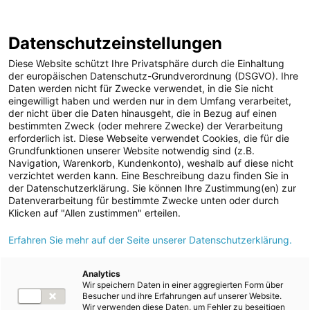
ENERGIE AG WEBSEITE
KARRIERE
BLOG
Datenschutzeinstellungen
0
Diese Website schützt Ihre Privatsphäre durch die Einhaltung
der europäischen Datenschutz-Grundverordnung (DSGVO). Ihre
Daten werden nicht für Zwecke verwendet, in die Sie nicht
eingewilligt haben und werden nur in dem Umfang verarbeitet,
MELDUNGEN
der nicht über die Daten hinausgeht, die in Bezug auf einen
Meldungen
Kraftwerke
Speicherkraftwerke
bestimmten Zweck (oder mehrere Zwecke) der Verarbeitung
Unternehmen
erforderlich ist. Diese Webseite verwendet Cookies, die für die
Grundfunktionen unserer Website notwendig sind (z.B.
ad-hoc Mitteilungen
Text
Bilder
Navigation, Warenkorb, Kundenkonto), weshalb auf diese nicht
verzichtet werden kann. Eine Beschreibung dazu finden Sie in
Strom
der Datenschutzerklärung. Sie können Ihre Zustimmung(en) zur
Meldung vom 10.10.2024
Datenverarbeitung für bestimmte Zwecke unten oder durch
Kraftwerke
Lokalaugenschein vom
Klicken auf "Allen zustimmen" erteilen.
Wasserkraft
Erfahren Sie mehr auf der Seite unserer Datenschutzerklärung.
Baufortschritt des
Wärmekraft
Pumpspeicherkraftwerks
Photovoltaik
Analytics
Wir speichern Daten in einer aggregierten Form über
Speicherkraftwerke
der Energie AG in
Besucher und ihre Erfahrungen auf unserer Website.
Wir verwenden diese Daten, um Fehler zu beseitigen