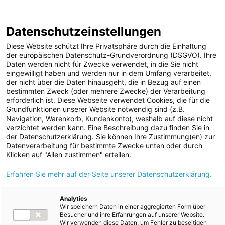
ENERGIE AG WEBSEITE
KARRIERE
BLOG
Datenschutzeinstellungen
0
Diese Website schützt Ihre Privatsphäre durch die Einhaltung
der europäischen Datenschutz-Grundverordnung (DSGVO). Ihre
Daten werden nicht für Zwecke verwendet, in die Sie nicht
eingewilligt haben und werden nur in dem Umfang verarbeitet,
MELDUNGEN
der nicht über die Daten hinausgeht, die in Bezug auf einen
Meldungen
Kraftwerke
Speicherkraftwerke
bestimmten Zweck (oder mehrere Zwecke) der Verarbeitung
Unternehmen
erforderlich ist. Diese Webseite verwendet Cookies, die für die
Grundfunktionen unserer Website notwendig sind (z.B.
ad-hoc Mitteilungen
Text
Bilder
Navigation, Warenkorb, Kundenkonto), weshalb auf diese nicht
verzichtet werden kann. Eine Beschreibung dazu finden Sie in
Strom
der Datenschutzerklärung. Sie können Ihre Zustimmung(en) zur
Meldung vom 10.10.2024
Datenverarbeitung für bestimmte Zwecke unten oder durch
Kraftwerke
Lokalaugenschein vom
Klicken auf "Allen zustimmen" erteilen.
Wasserkraft
Erfahren Sie mehr auf der Seite unserer Datenschutzerklärung.
Baufortschritt des
Wärmekraft
Pumpspeicherkraftwerks
Photovoltaik
Analytics
Wir speichern Daten in einer aggregierten Form über
Speicherkraftwerke
der Energie AG in
Besucher und ihre Erfahrungen auf unserer Website.
Wir verwenden diese Daten, um Fehler zu beseitigen