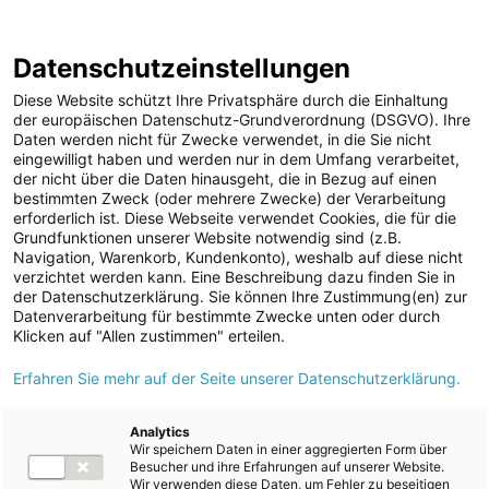
ENERGIE AG WEBSEITE
KARRIERE
BLOG
Datenschutzeinstellungen
0
Diese Website schützt Ihre Privatsphäre durch die Einhaltung
der europäischen Datenschutz-Grundverordnung (DSGVO). Ihre
Daten werden nicht für Zwecke verwendet, in die Sie nicht
eingewilligt haben und werden nur in dem Umfang verarbeitet,
MELDUNGEN
der nicht über die Daten hinausgeht, die in Bezug auf einen
Meldungen
Kraftwerke
Speicherkraftwerke
bestimmten Zweck (oder mehrere Zwecke) der Verarbeitung
Unternehmen
erforderlich ist. Diese Webseite verwendet Cookies, die für die
Grundfunktionen unserer Website notwendig sind (z.B.
ad-hoc Mitteilungen
Text
Bilder
Navigation, Warenkorb, Kundenkonto), weshalb auf diese nicht
verzichtet werden kann. Eine Beschreibung dazu finden Sie in
Strom
der Datenschutzerklärung. Sie können Ihre Zustimmung(en) zur
Meldung vom 10.10.2024
Datenverarbeitung für bestimmte Zwecke unten oder durch
Kraftwerke
Lokalaugenschein vom
Klicken auf "Allen zustimmen" erteilen.
Wasserkraft
Erfahren Sie mehr auf der Seite unserer Datenschutzerklärung.
Baufortschritt des
Wärmekraft
Pumpspeicherkraftwerks
Photovoltaik
Analytics
Wir speichern Daten in einer aggregierten Form über
Speicherkraftwerke
der Energie AG in
Besucher und ihre Erfahrungen auf unserer Website.
Wir verwenden diese Daten, um Fehler zu beseitigen