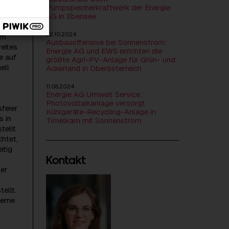
Pumpspeicherkraftwerk der Energie
AG in Ebensee
22.10.2024
em
Ausbauoffensive bei Sonnenstrom:
reites
Energie AG und EWS errichten die
e auf
größte Agri-PV-Anlage für Grün- und
ell
Ackerland in Oberösterreich
11.08.2024
Energie AG Umwelt Service:
Photovoltaikanlage versorgt
feier
Kühlgeräte-Recycling-Anlage in
s in
Timelkam mit Sonnenstrom
tellt
chtet,
itig
Kontakt
er
ellt.
verne