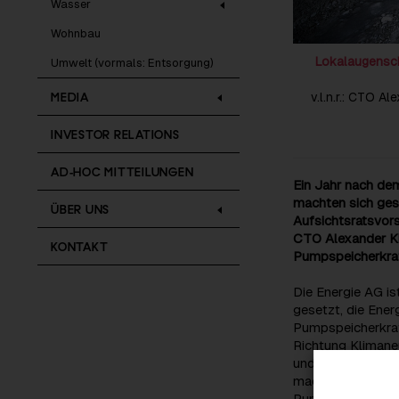
Wasser
Wohnbau
Lokalaugensch
Umwelt (vormals: Entsorgung)
MEDIA
v.l.n.r.: CTO A
INVESTOR RELATIONS
AD-HOC MITTEILUNGEN
Ein Jahr nach de
machten sich ges
ÜBER UNS
Aufsichtsratsvor
CTO Alexander Kir
KONTAKT
Pumpspeicherkraf
Die Energie AG is
gesetzt, die Ener
Pumpspeicherkraft
Richtung Klimaneu
und unabhängige 
machen, wenn sie
Pumpspeicherkraft