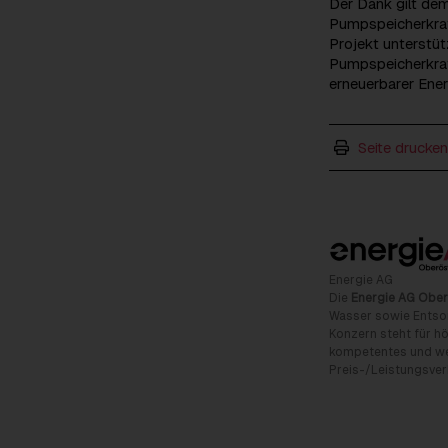
Der Dank gilt de
Pumpspeicherkraft
Projekt unterstüt
Pumpspeicherkraf
erneuerbarer Ene
Seite drucken
Energie AG
Die
Energie AG Ober
Wasser sowie Entso
Konzern steht für hö
kompetentes und wet
Preis-/Leistungsverh