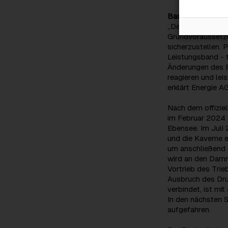
Basis für die ern
„Der Ausbau von 
Grundvoraussetzu
sicherzustellen. 
Leistungsband - 
Änderungen des B
reagieren und lei
erklärt Energie A
Nach dem offiziel
im Februar 2024 
Ebensee. Im Juli 
und die Kaverne e
um anschließend 
wird an den Dam
Vortrieb des Tri
Ausbruch des Dru
verbindet, ist mi
In den nächsten 
aufgefahren.