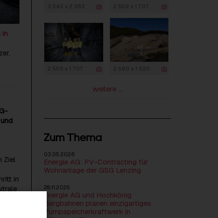
3 543 x 2 363
2 559 x 1 707
 in
zer,
2 559 x 1 707
2 560 x 1 920
weitere ...
AG-
 und
Zum Thema
03.05.2026
 Ziel
Energie AG: PV-Contracting für
Wohnanlage der GSG Lenzing
itt in
utrale
28.11.2025
Energie AG und Hochkönig
r zu
Bergbahnen planen einzigartiges
Pumpspeicherkraftwerk in
tig