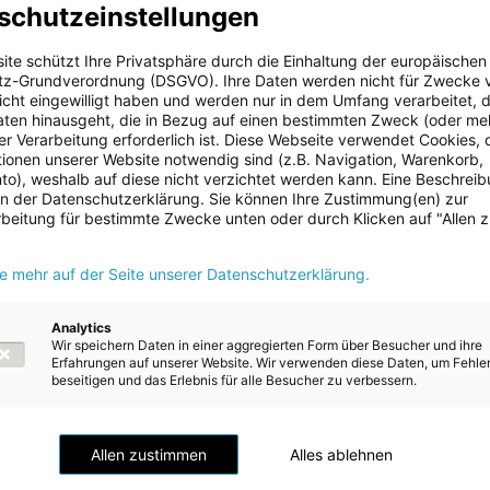
schutzeinstellungen
ie‘ Oberösterreichs darstellen“, führt Energie AG-CEO Leonhard Sch
icherkraftwerk Ebensee ist ein wesentlicher Bestandteil der
ite schützt Ihre Privatsphäre durch die Einhaltung der europäischen
uausrichtung des Unternehmens und ist mit rund 450 Millionen Eur
z-Grundverordnung (DSGVO). Ihre Daten werden nicht für Zwecke 
stition in der Geschichte der Energie AG. Die Inbetriebnahme ist fü
 nicht eingewilligt haben und werden nur in dem Umfang verarbeitet, d
aten hinausgeht, die in Bezug auf einen bestimmten Zweck (oder me
r Verarbeitung erforderlich ist. Diese Webseite verwendet Cookies, d
umpspeicherkraftwerkes ist ein entscheidender Schritt hin zu eine
ionen unserer Website notwendig sind (z.B. Navigation, Warenkorb,
d verlässlicheren Energieversorgung in Oberösterreich. Unsere Ene
o), weshalb auf diese nicht verzichtet werden kann. Eine Beschrei
folgt einem klaren Prinzip: Ökologie und Ökonomie sind in Oberöste
 in der Datenschutzerklärung. Sie können Ihre Zustimmung(en) zur
 sondern ergänzen sich gegenseitig. Die Baustelle dieses
beitung für bestimmte Zwecke unten oder durch Klicken auf "Allen 
werks hier in Ebensee ist ein Beleg dafür, dass wir in Oberösterre
 Weitsicht und Vernunft umzusetzen“, so Landeshauptmann Thoma
ie mehr auf der Seite unserer Datenschutzerklärung.
laugenschein vor Ort.
ch als Wirtschaftsbundesland Nr. 1 sind eine hohe Versorgungssich
Analytics
Wir speichern Daten in einer aggregierten Form über Besucher und ihre
sorgungsqualität bei Energie ein entscheidender Standortfaktor. D
Erfahrungen auf unserer Website. Wir verwenden diese Daten, um Fehle
twerk Ebensee ist ein entscheidender Baustein, um die
beseitigen und das Erlebnis für alle Besucher zu verbessern.
heit auch künftig zu gewährleisten. Gleichzeitig sind Speicherlös
or für die erfolgreiche Umsetzung der Energiewende. Die Energie 
 Projekt einmal mehr unter Beweis, dass sie für eine sichere und
Allen zustimmen
Alles ablehnen
ieversorgung in Oberösterreich steht“, so Energie AG-
itzender Markus Achleitner.