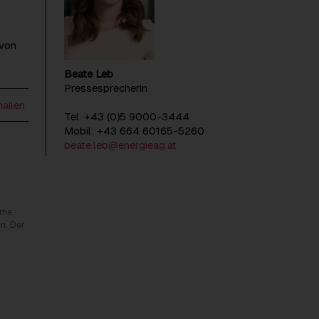
 von
Beate Leb
Pressesprecherin
mailen
Tel. +43 (0)5 9000-3444
Mobil: +43 664 60165-5260
beate.leb@energieag.at
rme,
n. Der