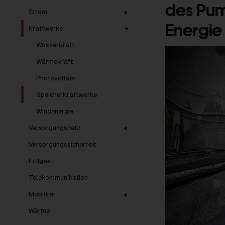
des Pum
Strom
Energie
Kraftwerke
Wasserkraft
Wärmekraft
Photovoltaik
Speicherkraftwerke
Windenergie
Versorgungsnetz
Versorgungssicherheit
Erdgas
Telekommunikation
Mobilität
Wärme