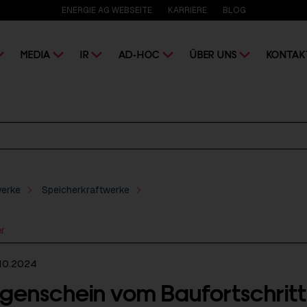
ENERGIE AG WEBSEITE
KARRIERE
BLOG
MEDIA
IR
AD-HOC
ÜBER UNS
KONTAK
werke
Speicherkraftwerke
er
10.2024
genschein vom Baufortschritt