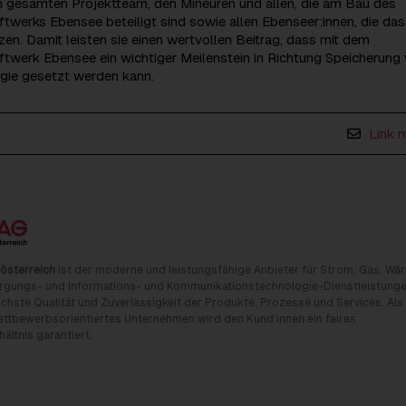
m gesamten Projektteam, den Mineuren und allen, die am Bau des
werks Ebensee beteiligt sind sowie allen Ebenseer:innen, die das
zen. Damit leisten sie einen wertvollen Beitrag, dass mit dem
twerk Ebensee ein wichtiger Meilenstein in Richtung Speicherung
rgie gesetzt werden kann.
Link 
österreich
ist der moderne und leistungsfähige Anbieter für Strom, Gas, Wä
rgungs- und Informations- und Kommunikationstechnologie-Dienstleistunge
chste Qualität und Zuverlässigkeit der Produkte, Prozesse und Services. Als
tbewerbsorientiertes Unternehmen wird den Kund:innen ein faires
ältnis garantiert.