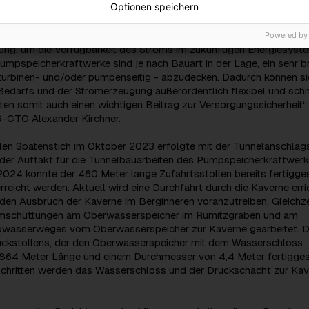
Optionen speichern
euerbare Energiezukunft
Energiespeichern wie diesem Pumpspeicherkraftwerk ist eine
Powered by
ng, um die Verfügbarkeit des Stroms im zukünftigen Energiesyst
Pumpspeicherkraftwerke sind je nach Bauart in der Lage, ein sehr b
turbinen- und/oder pumpenseitig - abzudecken. Dadurch können si
edarfs und der Stromerzeugung außerordentlich flexibel und schn
sten somit auch einen wichtigen Beitrag zur Versorgungssicherheit“,
G-CTO Alexander Kirchner.
len Spatenstich im Oktober 2023 erfolgte mit der Tunnelanschlags
der Auftakt für die Tunnelbauarbeiten des Pumpspeicherkraftwerk
2024 konnte der 460 Meter lange Zufahrtsstollen bereits fertigges
rreicht werden. Aktuell wird eine Durchfahrt durch die Kaverne erri
den Ausbruch der Kaverne im Berginneren voranzutreiben. Gleichze
mschüttungen am Oberwasserspeicher im Rumitzgraben und am
ebwasserweges vom Oberwasserspeicher zur Kaverne gearbeitet. D
ckstollens, der den Oberwasserspeicher mit dem Wasserschloss
t 864 Meter Länge und einem Durchmesser von 4,4 Meter fertiggest
Schritten werden das Wasserschloss und der Druckschacht zur Ka