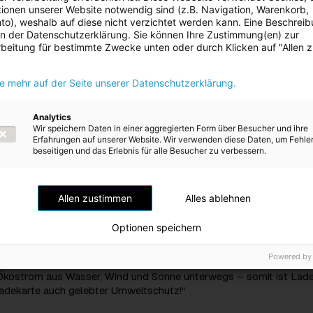
ionen unserer Website notwendig sind (z.B. Navigation, Warenkorb,
r den Rahmen vor; der Zusammenschluss der großen Ladenetze
o), weshalb auf diese nicht verzichtet werden kann. Eine Beschrei
inem Gesamtangebot ist der nächste große Schritt auf dem Weg zu
 in der Datenschutzerklärung. Sie können Ihre Zustimmung(en) zur
lichkeit der Elektromobilität.“
beitung für bestimmte Zwecke unten oder durch Klicken auf "Allen 
 „Vorreiterrolle Österreichs“
auf dem besten Weg zum elektromobilen Vorbildland Europas. Die 
ie mehr auf der Seite unserer Datenschutzerklärung.
bei den Neuzulassungen liegt aktuell bei drei Prozent –damit lie
nd. Diese Vorreiterrolle gilt es auszubauen, denn jedes
Analytics
rzeug ist ein Beitrag zum Klima-, Umwelt- und Gesundheitsschutz“
Wir speichern Daten in einer aggregierten Form über Besucher und ihre
 Norbert Hofer. „Die verfügbaren E-Automodelle haben heute berei
Erfahrungen auf unserer Website. Wir verwenden diese Daten, um Fehle
400 Kilometer und mehr. Eine flächendeckende Versorgung mit Hi
beseitigen und das Erlebnis für alle Besucher zu verbessern.
nen ist ein wichtiger Baustein, um möglichst viele Menschen zum
lektromobilität zu bewegen.“
Allen zustimmen
Alles ablehnen
mit Start-Bonus
karte der Energie AG ist noch bis 30. Juni 2019 mit Start-Bonus
Optionen speichern
etet unseren Kunden hohe Benutzerfreundlichkeit, attraktive Preise 
ahlen,“ erklären Michael Baminger und Klaus Dorninger,
Powered by
des Energie AG Vertriebs, „im Energie AG-Ladenetz sind sie zude
Ökostrom aus Wasser, Wind und Sonne unterwegs – somit ist Lade
adekarte auch gelebter Umweltschutz!“