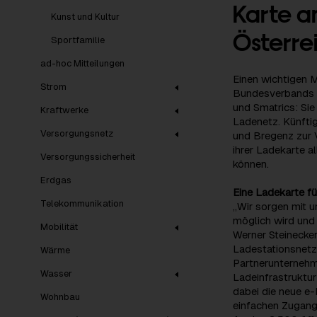
Karte a
Kunst und Kultur
Österre
Sportfamilie
ad-hoc Mitteilungen
Einen wichtigen M
Strom
Bundesverbands fü
und Smatrics: Si
Kraftwerke
Ladenetz. Künfti
Versorgungsnetz
und Bregenz zur V
ihrer Ladekarte a
Versorgungssicherheit
können.
Erdgas
Eine Ladekarte f
Telekommunikation
„Wir sorgen mit u
möglich wird und
Mobilität
Werner Steinecker
Ladestationsnetz 
Wärme
Partnerunternehm
Wasser
Ladeinfrastruktur
dabei die neue e-
Wohnbau
einfachen Zugang 