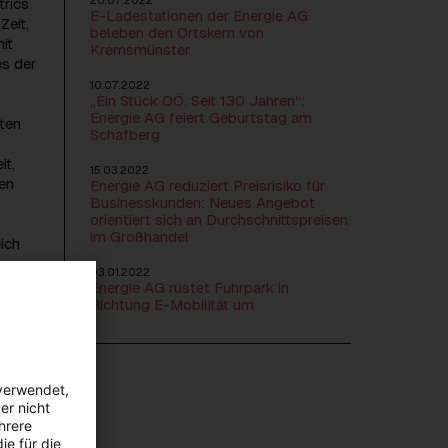
26.07.2022
trics
E-Ladestationen der Energie AG
Zeit,
beleben den Ortskern von
it
Kremsmünster
es der
10.07.2022
„Ein Stück OÖ. Seit 130 Jahren“:
Energie AG feiert Geburtstag am
sten
Schafberg
it,
15.03.2022
en
Energie AG reduziert Preisrisiko für
Businesskunden: Neues Angebot
orientiert sich an Durchschnittspreisen
im Großhandel
ich
03.01.2022
s ist
Energie AG rüstet Fuhrpark in
Richtung E-Mobilität um
or
verwendet,
zen
er nicht
eth
hrere
er
ie für die