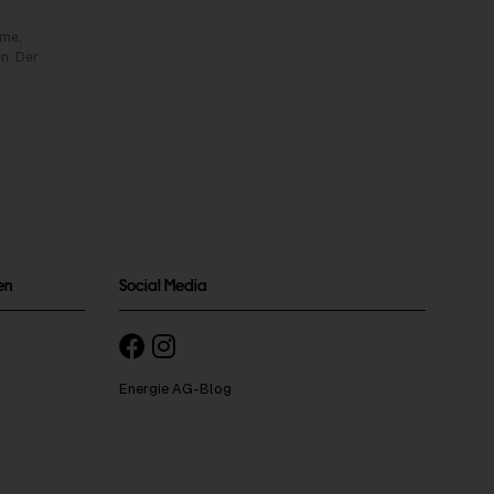
rme,
n. Der
en
Social Media
Energie AG-Blog