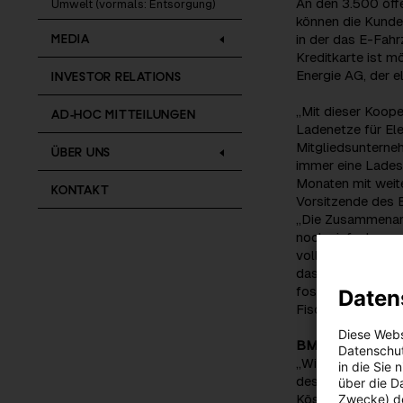
An den 3.500 öff
Umwelt (vormals: Entsorgung)
können die Kunden
MEDIA
in der das E-Fah
Kreditkarte ist m
Energie AG, der e
INVESTOR RELATIONS
„Mit dieser Koope
AD-HOC MITTEILUNGEN
Ladenetze für Ele
Mitgliedsunterne
ÜBER UNS
immer eine Lades
Monaten mit weite
KONTAKT
Vorsitzende des 
„Die Zusammenarb
noch einfacher un
vollen Zugang zu
das der logische 
fossilen Energieq
Daten
Fischer.
Diese Webs
BMin Elisabeth Kö
Datenschut
„Wir müssen gera
in die Sie
deshalb voll auf 
über die D
Köstinger. Mit de
Zwecke) de