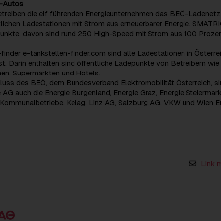
E-Autos
etreiben die elf führenden Energieunternehmen das BEÖ-Ladenetz
tlichen Ladestationen mit Strom aus erneuerbarer Energie. SMATR
unkte, davon sind rund 250 High-Speed mit Strom aus 100 Proze
finder e-tankstellen-finder.com sind alle Ladestationen in Österre
t. Darin enthalten sind öffentliche Ladepunkte von Betreibern wie
en, Supermärkten und Hotels.
ss des BEÖ, dem Bundesverband Elektromobilität Österreich, si
 AG auch die Energie Burgenland, Energie Graz, Energie Steiermark
 Kommunalbetriebe, Kelag, Linz AG, Salzburg AG, VKW und Wien E
Link 