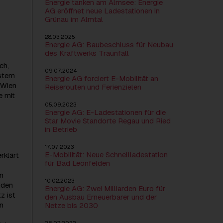
Energie tanken am Almsee: Energie
AG eröffnet neue Ladestationen in
Grünau im Almtal
28.03.2025
Energie AG: Baubeschluss für Neubau
des Kraftwerks Traunfall
ch,
09.07.2024
lstem
Energie AG forciert E-Mobilität an
 Wien
Reiserouten und Ferienzielen
e mit
05.09.2023
Energie AG: E-Ladestationen für die
Star Movie Standorte Regau und Ried
in Betrieb
17.07.2023
E-Mobilität: Neue Schnellladestation
rklärt
für Bad Leonfelden
n
10.02.2023
nden
Energie AG: Zwei Milliarden Euro für
z ist
den Ausbau Erneuerbarer und der
n
Netze bis 2030