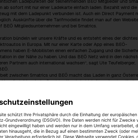
entlichen Ladepunkten der teilnehmenden BEÖ Mitglieder und Sma
 ab sofort mit nur einer Ladekarte einfach laden. Bezahlt wird die 
rzeug mit dem Ladepunkt verbunden ist. Auch ein Direct Payment m
öglich. Auskünfte über die Tarifmodelle findet man auf den Websit
lf BEÖ Mitgliedsunternehmen und bei Smatrics.
ration bündeln wir unsere Kräfte und es entsteht eines der dichte
ktroautos in Europa. Mit nur einer Karte oder App eines BEÖ-
hmens haben E-Mobilisten einen einfachen Zugang und die Sicherhe
tation in der Nähe zu haben. Und das BEÖ Netz wird in den nächst
ren Partnern auch international wachsen“, sagt Ute Teufelberger,
BEÖ.
eit zwischen Smatrics und BEÖ macht das Laden in ganz Österre
d komfortabler. Jeder Smatrics Kunde hat künftig mit seiner Karte
 den Ladestationen der BEÖ Mitglieder und umgekehrt. Für Smatric
nächste Schritt, um Elektromobilität als europaweite Alternative zu
uellen zu etablieren“, sagt Smatrics Geschäftsführer Michael-Vikt
schutzeinstellungen
ite schützt Ihre Privatsphäre durch die Einhaltung der europäischen
stinger: „Volle Alltagstauglichkeit“
z-Grundverordnung (DSGVO). Ihre Daten werden nicht für Zwecke 
de im Verkehrssektor massive CO2-Einsparungen leisten und set
 nicht eingewilligt haben und werden nur in dem Umfang verarbeitet, d
den Ausbau der E-Mobilität“, sagt Nachhaltigkeitsministerin Elisab
aten hinausgeht, die in Bezug auf einen bestimmten Zweck (oder me
m Aktionspaket zur Förderung der Elektromobilität aus Erneuerbar
r Verarbeitung erforderlich ist. Diese Webseite verwendet Cookies, d