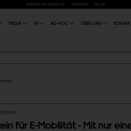
ENERGIE AG WEBSEITE
KARRIERE
BLOG
MEDIA
IR
AD-HOC
ÜBER UNS
KONTAK
nehmen
05.2019
ein für E-Mobilität - Mit nur ein