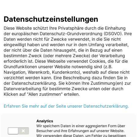
ENERGIE AG WEBSEITE
KARRIERE
BLOG
Datenschutzeinstellungen
0
Diese Website schützt Ihre Privatsphäre durch die Einhaltung
der europäischen Datenschutz-Grundverordnung (DSGVO). Ihre
Daten werden nicht für Zwecke verwendet, in die Sie nicht
eingewilligt haben und werden nur in dem Umfang verarbeitet,
MELDUNGEN
der nicht über die Daten hinausgeht, die in Bezug auf einen
Meldungen
Unternehmen
bestimmten Zweck (oder mehrere Zwecke) der Verarbeitung
Unternehmen
erforderlich ist. Diese Webseite verwendet Cookies, die für die
Grundfunktionen unserer Website notwendig sind (z.B.
Karriere-News
Text
Bilder
Videos
Navigation, Warenkorb, Kundenkonto), weshalb auf diese nicht
verzichtet werden kann. Eine Beschreibung dazu finden Sie in
Kunst und Kultur
der Datenschutzerklärung. Sie können Ihre Zustimmung(en) zur
Meldung vom 01.07.2024
Datenverarbeitung für bestimmte Zwecke unten oder durch
Sportfamilie
Mindestens 80% CO2-
Klicken auf "Allen zustimmen" erteilen.
ad-hoc Mitteilungen
Erfahren Sie mehr auf der Seite unserer Datenschutzerklärung.
Einsparung: Energie AG
Strom
Umwelt Service treibt
Kraftwerke
Analytics
Wir speichern Daten in einer aggregierten Form über
Versorgungsnetz
Dekarbonisierung des
Besucher und ihre Erfahrungen auf unserer Website.
Wir verwenden diese Daten, um Fehler zu beseitigen