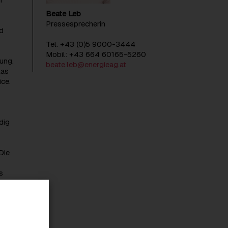
Beate Leb
Pressesprecherin
nd
Tel. +43 (0)5 9000-3444
Mobil: +43 664 60165-5260
ung.
beate.leb@energieag.at
kas
ce.
dig
Die
s
O 100
on
 &