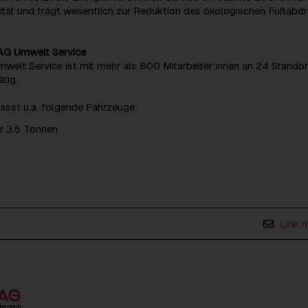
lität und trägt wesentlich zur Reduktion des ökologischen Fußabd
 AG Umwelt Service
welt Service ist mit mehr als 800 Mitarbeiter:innen an 24 Standor
tig.
asst u.a. folgende Fahrzeuge:
 3,5 Tonnen
Link 