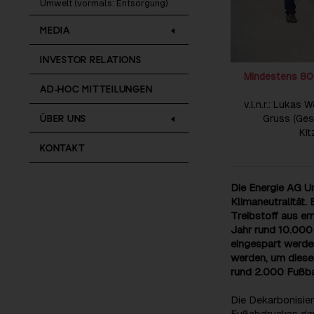
Umwelt (vormals: Entsorgung)
MEDIA
INVESTOR RELATIONS
Mindestens 80 
AD-HOC MITTEILUNGEN
v.l.n.r.: Luka
ÜBER UNS
Gruss (Ges
Kit
KONTAKT
Die Energie AG Um
Klimaneutralität.
Treibstoff aus er
Jahr rund 10.00
eingespart werde
werden, um diese
rund 2.000 Fußbal
Die Dekarbonisier
Fußabdruckes der