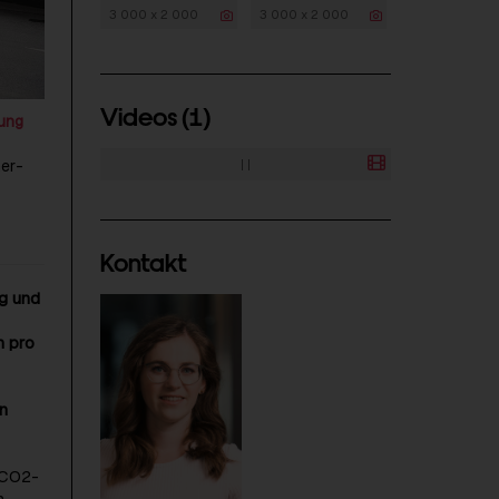
3 000 x 2 000
3 000 x 2 000
Videos (1)
rung
ner-
|
|
Kontakt
ng und
n pro
n
 CO2-
n