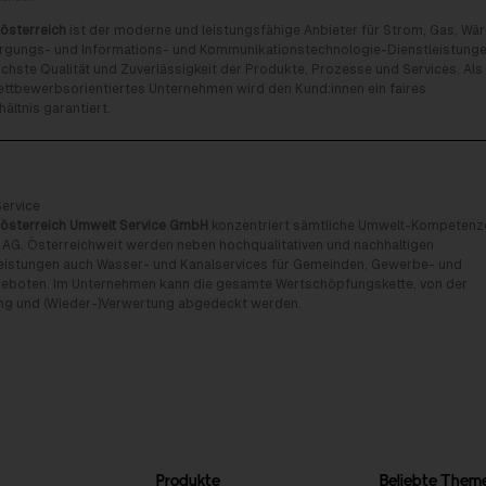
österreich
ist der moderne und leistungsfähige Anbieter für Strom, Gas, Wä
rgungs- und Informations- und Kommunikationstechnologie-Dienstleistunge
chste Qualität und Zuverlässigkeit der Produkte, Prozesse und Services. Als
tbewerbsorientiertes Unternehmen wird den Kund:innen ein faires
ältnis garantiert.
ervice
österreich Umwelt Service GmbH
konzentriert sämtliche Umwelt-Kompetenz
 AG. Österreichweit werden neben hochqualitativen und nachhaltigen
eistungen auch Wasser- und Kanalservices für Gemeinden, Gewerbe- und
geboten. Im Unternehmen kann die gesamte Wertschöpfungskette, von der
ng und (Wieder-)Verwertung abgedeckt werden.
Produkte
Beliebte Them