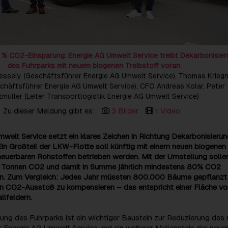
% CO2-Einsparung: Energie AG Umwelt Service treibt Dekarbonisie
des Fuhrparks mit neuem biogenen Treibstoff voran
s Wessely (Geschäftsführer Energie AG Umwelt Service), Thomas Krieg
chäftsführer Energie AG Umwelt Service), CFO Andreas Kolar, Peter
zmüller (Leiter Transportlogistik Energie AG Umwelt Service)
Zu dieser Meldung gibt es:
3 Bilder
1 Video
welt Service setzt ein klares Zeichen in Richtung Dekarbonisieru
 Ein Großteil der LKW-Flotte soll künftig mit einem neuen biogenen
neuerbaren Rohstoffen betrieben werden. Mit der Umstellung solle
0 Tonnen CO2 und damit in Summe jährlich mindestens 80% CO2
n. Zum Vergleich: Jedes Jahr müssten 800.000 Bäume gepflanzt
n CO2-Ausstoß zu kompensieren – das entspricht einer Fläche vo
lfeldern.
ung des Fuhrparks ist ein wichtiger Baustein zur Reduzierung des
 Energie AG Umwelt Service und ein weiterer Meilenstein der neue