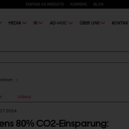
ENERGIE AG WEBSEITE
KARRIERE
BLOG
MEDIA
IR
AD-HOC
ÜBER UNS
KONTAK
nehmen
er
Videos
.07.2024
ens 80% CO2-Einsparung: