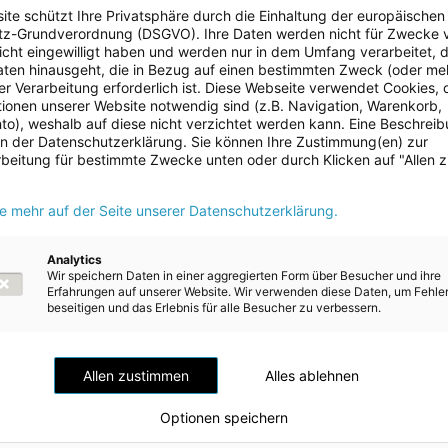
f den neuen biogenen Treibstoff bietet zahlreiche Vorteile,
ite schützt Ihre Privatsphäre durch die Einhaltung der europäischen
Hinblick auf den CO2-Fußabdruck:
z-Grundverordnung (DSGVO). Ihre Daten werden nicht für Zwecke 
 nicht eingewilligt haben und werden nur in dem Umfang verarbeitet, d
nd qualitative Alternative zu herkömmlichem Treibstoff
aten hinausgeht, die in Bezug auf einen bestimmten Zweck (oder me
Verbrennung
r Verarbeitung erforderlich ist. Diese Webseite verwendet Cookies, d
ionen unserer Website notwendig sind (z.B. Navigation, Warenkorb,
enschaften für die Wintertauglichkeit
o), weshalb auf diese nicht verzichtet werden kann. Eine Beschrei
erfähigkeit
 in der Datenschutzerklärung. Sie können Ihre Zustimmung(en) zur
hsneutral
beitung für bestimmte Zwecke unten oder durch Klicken auf "Allen 
l wurden die hauseigenen Tankstellen der Energie AG Umwelt Servi
ie mehr auf der Seite unserer Datenschutzerklärung.
 den fossilfreien HVO 100-Diesel umgestellt. Rund 85% des
 das entspricht 4,3 Millionen Liter pro Jahr – können bei den eig
ankt werden. Insgesamt wurden 235 der insgesamt 270 LKW – und
Analytics
il der LKW-Flotte der Energie AG Umwelt Service – auf den biogen
Wir speichern Daten in einer aggregierten Form über Besucher und ihre
ellt und können seit Ende Juni über das eigene Tankstellennetz mi
Erfahrungen auf unserer Website. Wir verwenden diese Daten, um Fehle
beseitigen und das Erlebnis für alle Besucher zu verbessern.
etankt werden. „Von besonderer Bedeutung für diesen Schritt in
igkeit ist unsere ausgezeichnete Tankinfrastruktur an den Standor
eutsamen Vorteil im Vergleich zu anderen Unternehmen bietet“, so
ng Transportlogistik der Energie AG Umwelt Service.
Allen zustimmen
Alles ablehnen
ng waren – abgesehen von der Tankreinigung an den Standorten – 
Optionen speichern
ten verbunden. Trotz eines theoretisch möglichen Mehrverbrauchs