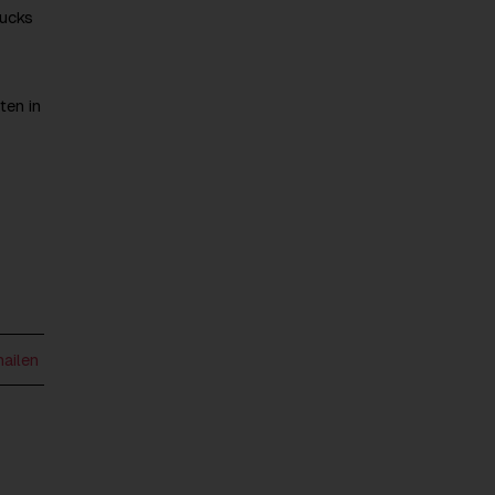
rucks
ten in
mailen