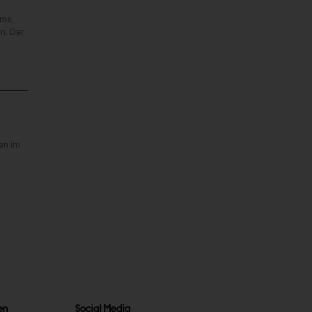
rme,
n. Der
en im
en
Social Media