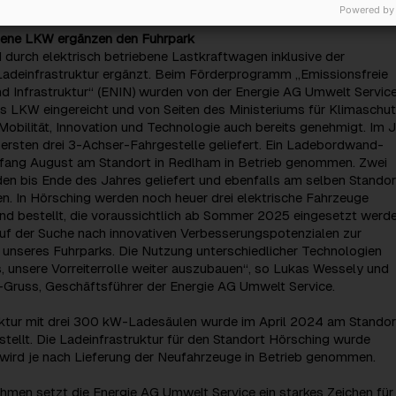
ch in der Praxis kein signifikanter Unterschied.
Powered by
ebene LKW ergänzen den Fuhrpark
 durch elektrisch betriebene Lastkraftwagen inklusive der
adeinfrastruktur ergänzt. Beim Förderprogramm „Emissionsfreie
d Infrastruktur“ (ENIN) wurden von der Energie AG Umwelt Servic
s LKW eingereicht und von Seiten des Ministeriums für Klimaschut
Mobilität, Innovation und Technologie auch bereits genehmigt. Im 
ersten drei 3-Achser-Fahrgestelle geliefert. Ein Ladebordwand-
fang August am Standort in Redlham in Betrieb genommen. Zwei
n bis Ende des Jahres geliefert und ebenfalls am selben Standort
. In Hörsching werden noch heuer drei elektrische Fahrzeuge
nd bestellt, die voraussichtlich ab Sommer 2025 eingesetzt werde
auf der Suche nach innovativen Verbesserungspotenzialen zur
 unseres Fuhrparks. Die Nutzung unterschiedlicher Technologien
, unsere Vorreiterrolle weiter auszubauen“, so Lukas Wessely und
Gruss, Geschäftsführer der Energie AG Umwelt Service.
uktur mit drei 300 kW-Ladesäulen wurde im April 2024 am Standor
tellt. Die Ladeinfrastruktur für den Standort Hörsching wurde
d wird je nach Lieferung der Neufahrzeuge in Betrieb genommen.
hmen setzt die Energie AG Umwelt Service ein starkes Zeichen für