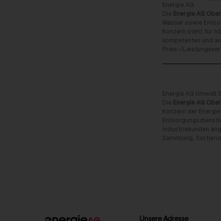
Energie AG
Die
Energie AG Ober
Wasser sowie Entso
Konzern steht für hö
kompetentes und wet
Preis-/Leistungsverh
Energie AG Umwelt S
Die
Energie AG Ober
Konzern der Energie
Entsorgungsdienstl
Industriekunden an
Sammlung, Sortieru
Unsere Adresse