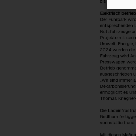
bis zu 5% zeigt si
Elektrisch betri
Der Fuhrpark wird
entsprechenden L
Nutzfahrzeuge un
Projekte mit sech
Umwelt, Energie, 
2024 wurden die 
Fahrzeug wird An
Presswagen werde
Betrieb genommen
ausgeschrieben u
„Wir sind immer 
Dekarbonisierung
ermöglicht es uns
Thomas Kriegner-
Die Ladeinfrastr
Redlham fertigges
vorinstalliert un
Mit diesen Maßna