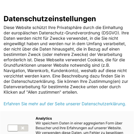
ENERGIE AG WEBSEITE
KARRIERE
BLOG
Datenschutzeinstellungen
0
Diese Website schützt Ihre Privatsphäre durch die Einhaltung
der europäischen Datenschutz-Grundverordnung (DSGVO). Ihre
Daten werden nicht für Zwecke verwendet, in die Sie nicht
eingewilligt haben und werden nur in dem Umfang verarbeitet,
MELDUNGEN
der nicht über die Daten hinausgeht, die in Bezug auf einen
Meldungen
Umwelt (vormals: Entsorgung)
bestimmten Zweck (oder mehrere Zwecke) der Verarbeitung
Unternehmen
erforderlich ist. Diese Webseite verwendet Cookies, die für die
Grundfunktionen unserer Website notwendig sind (z.B.
ad-hoc Mitteilungen
Text
Bilder
Videos
Navigation, Warenkorb, Kundenkonto), weshalb auf diese nicht
verzichtet werden kann. Eine Beschreibung dazu finden Sie in
Strom
der Datenschutzerklärung. Sie können Ihre Zustimmung(en) zur
Meldung vom 01.07.2024
Datenverarbeitung für bestimmte Zwecke unten oder durch
Kraftwerke
Mindestens 80% CO2-
Klicken auf "Allen zustimmen" erteilen.
Versorgungsnetz
Erfahren Sie mehr auf der Seite unserer Datenschutzerklärung.
Einsparung: Energie AG
Versorgungssicherheit
Umwelt Service treibt
Erdgas
Analytics
Wir speichern Daten in einer aggregierten Form über
Telekommunikation
Dekarbonisierung des
Besucher und ihre Erfahrungen auf unserer Website.
Wir verwenden diese Daten, um Fehler zu beseitigen