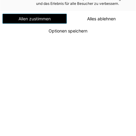
Versorgungssicherheit
und das Erlebnis für alle Besucher zu verbessern.
Erdgas
Allen zustimmen
Alles ablehnen
Telekommunikation
Optionen speichern
Mobilität
Wärme
Wasser
Wohnbau
Ankündigung Schulstartfest 2024
Umwelt (vormals: Entsorgung)
Ankündigung Schulstartfest 2024
Zu dieser Meldung gibt es:
1 Bild
MEDIA
1 Dokument
INVESTOR RELATIONS
Kinder und Jugendliche aufgepasst: Am letzten
AD-HOC MITTEILUNGEN
Samstag in den Sommerferien lädt die Energie AG
wieder zum Schulstartfest beim Kraftwerk in
ÜBER UNS
Timelkam. Auf alle Besucher:innen warten zahlreiche
Attraktionen zum Mitmachen und Ausprobieren, ein
KONTAKT