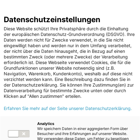
ENERGIE AG WEBSEITE
KARRIERE
BLOG
Datenschutzeinstellungen
0
Diese Website schützt Ihre Privatsphäre durch die Einhaltung
der europäischen Datenschutz-Grundverordnung (DSGVO). Ihre
Daten werden nicht für Zwecke verwendet, in die Sie nicht
eingewilligt haben und werden nur in dem Umfang verarbeitet,
MELDUNGEN
der nicht über die Daten hinausgeht, die in Bezug auf einen
Meldungen
Unternehmen
bestimmten Zweck (oder mehrere Zwecke) der Verarbeitung
Unternehmen
erforderlich ist. Diese Webseite verwendet Cookies, die für die
Grundfunktionen unserer Website notwendig sind (z.B.
Karriere-News
Text
Bilder
Dokumente
Navigation, Warenkorb, Kundenkonto), weshalb auf diese nicht
verzichtet werden kann. Eine Beschreibung dazu finden Sie in
Kunst und Kultur
der Datenschutzerklärung. Sie können Ihre Zustimmung(en) zur
Meldung vom 20.08.2024
Datenverarbeitung für bestimmte Zwecke unten oder durch
Sportfamilie
Mit dem Schulstartfest
Klicken auf "Allen zustimmen" erteilen.
ad-hoc Mitteilungen
Erfahren Sie mehr auf der Seite unserer Datenschutzerklärung.
der Energie AG ins neue
Strom
Schuljahr
Kraftwerke
Analytics
Wir speichern Daten in einer aggregierten Form über
Versorgungsnetz
Besucher und ihre Erfahrungen auf unserer Website.
Wir verwenden diese Daten, um Fehler zu beseitigen