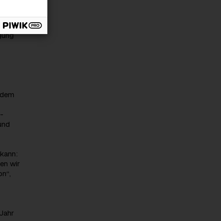
ers
rgung
e dem
-
und
 kann:
en wir
on“,
Jahr