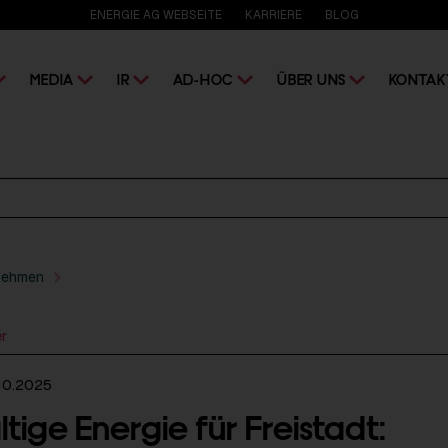
ENERGIE AG WEBSEITE
KARRIERE
BLOG
MEDIA
IR
AD-HOC
ÜBER UNS
KONTAK
nehmen
er
10.2025
ige Energie für Freistadt: