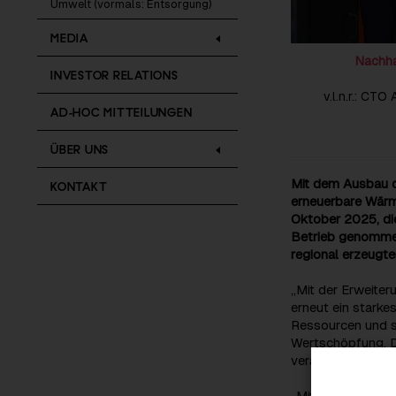
Umwelt (vormals: Entsorgung)
MEDIA
Nachha
INVESTOR RELATIONS
v.l.n.r.: CT
AD-HOC MITTEILUNGEN
ÜBER UNS
Mit dem Ausbau de
KONTAKT
erneuerbare Wärm
Oktober 2025, di
Betrieb genommen
regional erzeugt
„Mit der Erweiter
erneut ein starke
Ressourcen und s
Wertschöpfung. D
verantwortungsvo
„Mit dem Ausbau d