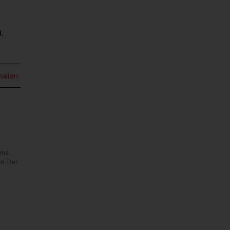
,
mailen
rme,
n. Der