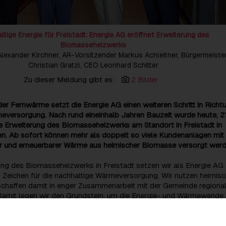
ltige Energie für Freistadt: Energie AG eröffnet Erweiterung des
Biomasseheizwerks
O Alexander Kirchner, AR-Vorsitzender Markus Achleitner, Bürgermeiste
Christian Gratzl, CEO Leonhard Schitter
Zu dieser Meldung gibt es:
2 Bilder
r Fernwärme setzt die Energie AG einen weiteren Schritt in Richt
eversorgung. Nach rund eineinhalb Jahren Bauzeit wurde heute, 21
e Erweiterung des Biomasseheizwerks am Standort in Freistadt in
. Ab sofort können mehr als doppelt so viele Kundenanlagen mit
er und erneuerbarer Wärme aus heimischer Biomasse versorgt werd
ung des Biomasseheizwerks in Freistadt setzen wir als Energie AG
s Zeichen für die nachhaltige Wärmeversorgung. Wir nutzen heimis
chaffen damit in enger Zusammenarbeit mit der Gemeinde regiona
amit legen wir den Grundstein, um die Energie- und Wärmewende
ll umzusetzen“, betont Energie AG-CEO Leonhard Schitter.
er Fernwärme in Freistadt treiben wir die erneuerbare