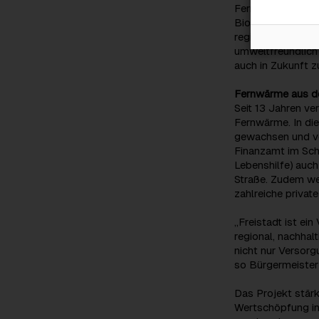
Fernwärmeleitung
Biomassekesselan
regionalen Quell
umweltfreundlich 
auch in Zukunft z
Fernwärme aus de
Seit 13 Jahren ve
Fernwärme. In di
gewachsen und ver
Finanzamt im Sch
Lebenshilfe) auc
Straße. Zudem we
zahlreiche privat
„Freistadt ist ei
regional, nachhal
nicht nur Versorg
so Bürgermeister 
Das Projekt stärk
Wertschöpfung in