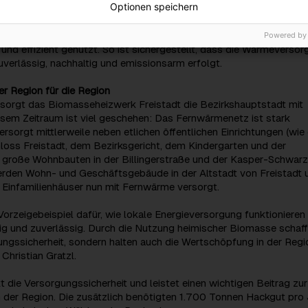
Optionen speichern
en. In der Erweiterung kommt eine neue 2.500 kW
lage zum Einsatz, die künftig für mehr erneuerbare Wärme aus
en sorgt. Durch modernste Anlagentechnik wird die Energie besond
Powered by
und effizient genutzt. So ist sichergestellt, dass die Wärmeverso
uverlässig, nachhaltig und emissionsarm erfolgt.
r Region für die Region
rsorgt das Biomasseheizwerk Freistadt die Bezirkshauptstadt mit
esem Zeitraum ist viel geschehen: Das Fernwärmenetz ist stark
sorgt mittlerweile neben etlichen öffentlichen Einrichtungen (wi
loss Freistadt, dem Bezirksgericht, dem Kindergarten und der
h große Wohnbauten in der Billingerstraße und der Kasper-Schwarz
rden Wohn- und Geschäftsgebäude in der Altstadt von Freistadt 
e Einfamilienhäuser nun mit Fernwärme versorgt.
n Vorzeigebeispiel dafür, wie lokale Energieversorgung funktionieren
tig und zuverlässig. Durch die Nutzung heimischer Biomasse schaff
ungssicherheit, sondern halten auch die Wertschöpfung in der Regi
Christian Gratzl.
t die Versorgungssicherheit und leistet einen wichtigen Beitrag zur
 der Region. Die zusätzlich benötigten 1.700 Tonnen Hackgut pro 