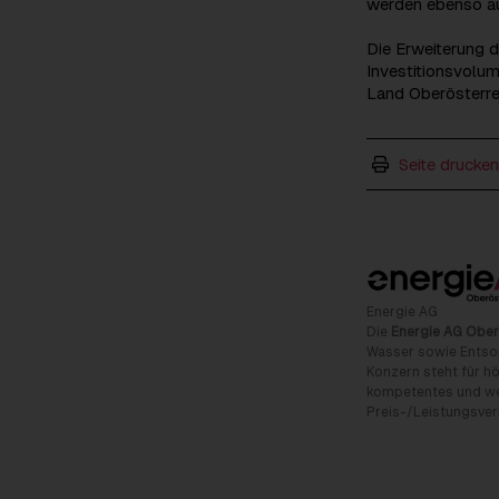
werden ebenso au
Die Erweiterung 
Investitionsvolum
Land Oberösterre
Seite drucken
Energie AG
Die
Energie AG Ober
Wasser sowie Entso
Konzern steht für hö
kompetentes und wet
Preis-/Leistungsverh