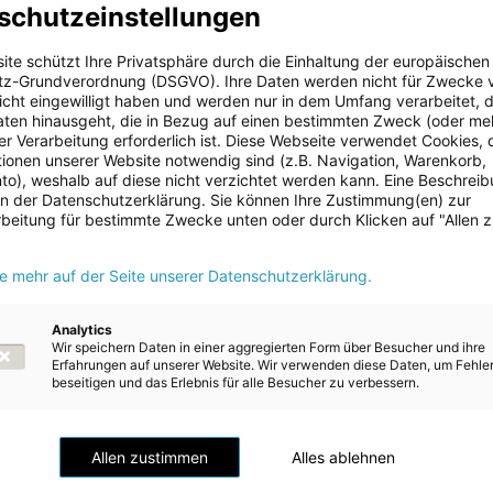
schutzeinstellungen
konsequent voran. Durch die gezielte Verdichtung des
schaffen wir die Grundlage, um noch mehr Haushalte und Betrieb
ite schützt Ihre Privatsphäre durch die Einhaltung der europäischen
u versorgen. Damit leisten wir einen wesentlichen Beitrag zur
z-Grundverordnung (DSGVO). Ihre Daten werden nicht für Zwecke 
 der Stadt Freistadt und zeigen, wie nachhaltige Wärmeversorgung
 nicht eingewilligt haben und werden nur in dem Umfang verarbeitet, d
 erfolgreich umgesetzt werden kann“, sagt Energie AG-CTO Alexa
aten hinausgeht, die in Bezug auf einen bestimmten Zweck (oder me
r Verarbeitung erforderlich ist. Diese Webseite verwendet Cookies, d
ionen unserer Website notwendig sind (z.B. Navigation, Warenkorb,
ung des Biomasseheizwerks konnte das bestehende Fernwärmenet
o), weshalb auf diese nicht verzichtet werden kann. Eine Beschrei
t werden. Insgesamt werden nun 112 Kundenanlagen mit einer jährl
 in der Datenschutzerklärung. Sie können Ihre Zustimmung(en) zur
und 9.000 MWh beliefert. Das entspricht einer Verdoppelung de
beitung für bestimmte Zwecke unten oder durch Klicken auf "Allen 
emenge und einem Bedarf von etwa 750 Haushalten.
ie mehr auf der Seite unserer Datenschutzerklärung.
ist auch bei der Wärmeerzeugung das Land der erneuerbaren Energ
ent der Raumwärme in unserem Bundesland stammen aus erneuerb
 wie die Erweiterung des Biomasseheizwerks Freistadt leisten eine
Analytics
Wir speichern Daten in einer aggregierten Form über Besucher und ihre
 dazu, den Ausstieg aus fossilen Energien in Oberösterreich weiter
Erfahrungen auf unserer Website. Wir verwenden diese Daten, um Fehle
nser Landesenergieversorger Energie AG OÖ erweist sich damit ei
beseitigen und das Erlebnis für alle Besucher zu verbessern.
icher Partner bei der Energiewende in Oberösterreich“, so Energie 
itzender Markus Achleitner.
Allen zustimmen
Alles ablehnen
stem Niveau
er Fernwärme in Freistadt verdoppeln sich auch die