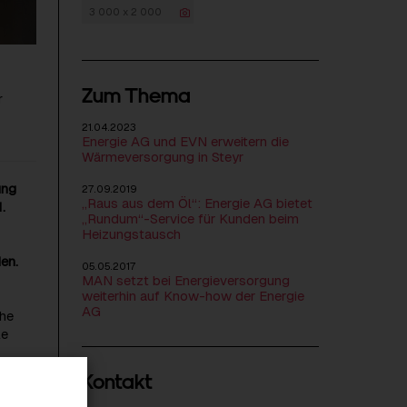
3 000 x 2 000
Zum Thema
r
21.04.2023
Energie AG und EVN erweitern die
Wärmeversorgung in Steyr
ung
27.09.2019
„Raus aus dem Öl“: Energie AG bietet
.
„Rundum“-Service für Kunden beim
Heizungstausch
en.
05.05.2017
MAN setzt bei Energieversorgung
weiterhin auf Know-how der Energie
AG
che
le
Kontakt