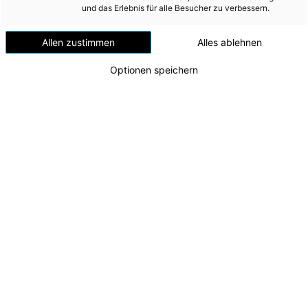
Versorgungssicherheit
und das Erlebnis für alle Besucher zu verbessern.
Erdgas
Allen zustimmen
Alles ablehnen
Telekommunikation
Optionen speichern
Mobilität
Wärme
Wasser
Wohnbau
Umwelt (vormals: Entsorgung)
MEDIA
Nachhaltige Energie für Freistadt: Energie AG
eröffnet Erweiterung des Biomasseheizwerks
INVESTOR RELATIONS
v.l.n.r.: CTO Alexander Kirchner, AR-Vorsitzender
Markus Achleitner, Bürgermeister Christian Gratzl,
AD-HOC MITTEILUNGEN
CEO Leonhard Schitter
Zu dieser Meldung gibt es:
2 Bilder
ÜBER UNS
KONTAKT
Mit dem Ausbau der Fernwärme setzt die Energie AG