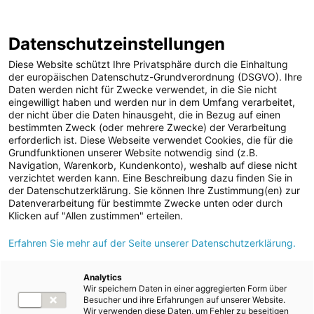
ENERGIE AG WEBSEITE
KARRIERE
BLOG
Datenschutzeinstellungen
0
Diese Website schützt Ihre Privatsphäre durch die Einhaltung
der europäischen Datenschutz-Grundverordnung (DSGVO). Ihre
Daten werden nicht für Zwecke verwendet, in die Sie nicht
eingewilligt haben und werden nur in dem Umfang verarbeitet,
MELDUNGEN
der nicht über die Daten hinausgeht, die in Bezug auf einen
Meldungen
Unternehmen
bestimmten Zweck (oder mehrere Zwecke) der Verarbeitung
Unternehmen
erforderlich ist. Diese Webseite verwendet Cookies, die für die
Grundfunktionen unserer Website notwendig sind (z.B.
Karriere-News
Text
Bilder
Navigation, Warenkorb, Kundenkonto), weshalb auf diese nicht
verzichtet werden kann. Eine Beschreibung dazu finden Sie in
Kunst und Kultur
der Datenschutzerklärung. Sie können Ihre Zustimmung(en) zur
Meldung vom 21.10.2025
Datenverarbeitung für bestimmte Zwecke unten oder durch
Sportfamilie
Nachhaltige Energie für
Klicken auf "Allen zustimmen" erteilen.
ad-hoc Mitteilungen
Erfahren Sie mehr auf der Seite unserer Datenschutzerklärung.
Freistadt: Energie AG
Strom
eröffnet Erweiterung
Kraftwerke
Analytics
Wir speichern Daten in einer aggregierten Form über
Versorgungsnetz
des Biomasseheizwerks
Besucher und ihre Erfahrungen auf unserer Website.
Wir verwenden diese Daten, um Fehler zu beseitigen