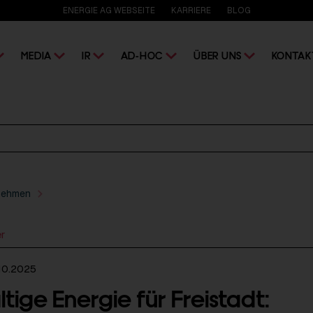
ENERGIE AG WEBSEITE
KARRIERE
BLOG
MEDIA
IR
AD-HOC
ÜBER UNS
KONTAK
nehmen
er
10.2025
ige Energie für Freistadt: