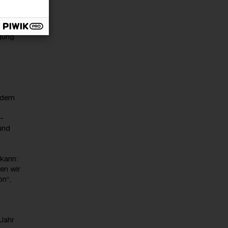
ers
rgung
e dem
-
und
 kann:
en wir
on“,
Jahr