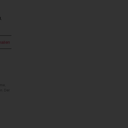
,
mailen
rme,
n. Der