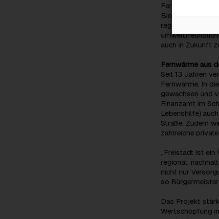
Fernwärmeleitung
Biomassekesselan
regionalen Quell
umweltfreundlich 
auch in Zukunft z
Fernwärme aus de
Seit 13 Jahren ve
Fernwärme. In di
gewachsen und ver
Finanzamt im Sch
Lebenshilfe) auc
Straße. Zudem we
zahlreiche privat
„Freistadt ist ei
regional, nachhal
nicht nur Versorg
so Bürgermeister 
Das Projekt stärk
Wertschöpfung in