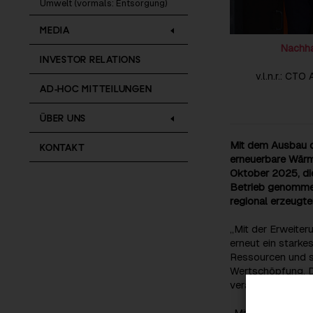
Umwelt (vormals: Entsorgung)
MEDIA
Nachha
INVESTOR RELATIONS
v.l.n.r.: CT
AD-HOC MITTEILUNGEN
ÜBER UNS
Mit dem Ausbau de
KONTAKT
erneuerbare Wärm
Oktober 2025, di
Betrieb genommen
regional erzeugt
„Mit der Erweiter
erneut ein starke
Ressourcen und s
Wertschöpfung. D
verantwortungsvo
„Mit dem Ausbau d