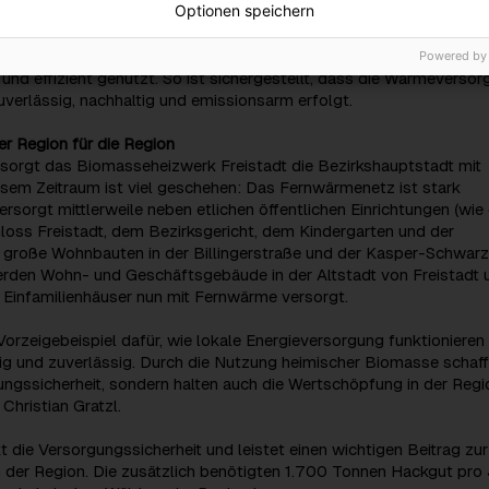
Optionen speichern
en. In der Erweiterung kommt eine neue 2.500 kW
lage zum Einsatz, die künftig für mehr erneuerbare Wärme aus
en sorgt. Durch modernste Anlagentechnik wird die Energie besond
Powered by
und effizient genutzt. So ist sichergestellt, dass die Wärmeverso
uverlässig, nachhaltig und emissionsarm erfolgt.
r Region für die Region
rsorgt das Biomasseheizwerk Freistadt die Bezirkshauptstadt mit
esem Zeitraum ist viel geschehen: Das Fernwärmenetz ist stark
sorgt mittlerweile neben etlichen öffentlichen Einrichtungen (wi
loss Freistadt, dem Bezirksgericht, dem Kindergarten und der
h große Wohnbauten in der Billingerstraße und der Kasper-Schwarz
rden Wohn- und Geschäftsgebäude in der Altstadt von Freistadt 
e Einfamilienhäuser nun mit Fernwärme versorgt.
n Vorzeigebeispiel dafür, wie lokale Energieversorgung funktionieren
tig und zuverlässig. Durch die Nutzung heimischer Biomasse schaff
ungssicherheit, sondern halten auch die Wertschöpfung in der Regi
Christian Gratzl.
t die Versorgungssicherheit und leistet einen wichtigen Beitrag zur
 der Region. Die zusätzlich benötigten 1.700 Tonnen Hackgut pro 