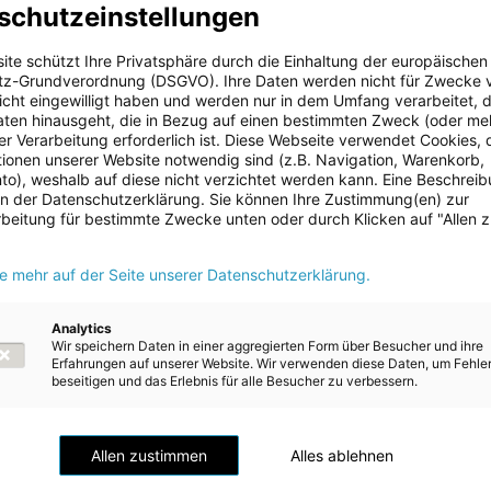
schutzeinstellungen
konsequent voran. Durch die gezielte Verdichtung des
schaffen wir die Grundlage, um noch mehr Haushalte und Betrieb
ite schützt Ihre Privatsphäre durch die Einhaltung der europäischen
u versorgen. Damit leisten wir einen wesentlichen Beitrag zur
z-Grundverordnung (DSGVO). Ihre Daten werden nicht für Zwecke 
 der Stadt Freistadt und zeigen, wie nachhaltige Wärmeversorgung
 nicht eingewilligt haben und werden nur in dem Umfang verarbeitet, d
 erfolgreich umgesetzt werden kann“, sagt Energie AG-CTO Alexa
aten hinausgeht, die in Bezug auf einen bestimmten Zweck (oder me
r Verarbeitung erforderlich ist. Diese Webseite verwendet Cookies, d
ionen unserer Website notwendig sind (z.B. Navigation, Warenkorb,
ung des Biomasseheizwerks konnte das bestehende Fernwärmenet
o), weshalb auf diese nicht verzichtet werden kann. Eine Beschrei
t werden. Insgesamt werden nun 112 Kundenanlagen mit einer jährl
 in der Datenschutzerklärung. Sie können Ihre Zustimmung(en) zur
und 9.000 MWh beliefert. Das entspricht einer Verdoppelung de
beitung für bestimmte Zwecke unten oder durch Klicken auf "Allen 
emenge und einem Bedarf von etwa 750 Haushalten.
ie mehr auf der Seite unserer Datenschutzerklärung.
ist auch bei der Wärmeerzeugung das Land der erneuerbaren Energ
ent der Raumwärme in unserem Bundesland stammen aus erneuerb
 wie die Erweiterung des Biomasseheizwerks Freistadt leisten eine
Analytics
Wir speichern Daten in einer aggregierten Form über Besucher und ihre
 dazu, den Ausstieg aus fossilen Energien in Oberösterreich weiter
Erfahrungen auf unserer Website. Wir verwenden diese Daten, um Fehle
nser Landesenergieversorger Energie AG OÖ erweist sich damit ei
beseitigen und das Erlebnis für alle Besucher zu verbessern.
icher Partner bei der Energiewende in Oberösterreich“, so Energie 
itzender Markus Achleitner.
Allen zustimmen
Alles ablehnen
stem Niveau
er Fernwärme in Freistadt verdoppeln sich auch die