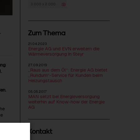
3 000 x 2 000
Zum Thema
r
21.04.2023
Energie AG und EVN erweitern die
Wärmeversorgung in Steyr
ung
27.09.2019
„Raus aus dem Öl“: Energie AG bietet
.
„Rundum“-Service für Kunden beim
Heizungstausch
en.
05.05.2017
MAN setzt bei Energieversorgung
weiterhin auf Know-how der Energie
AG
che
le
Kontakt