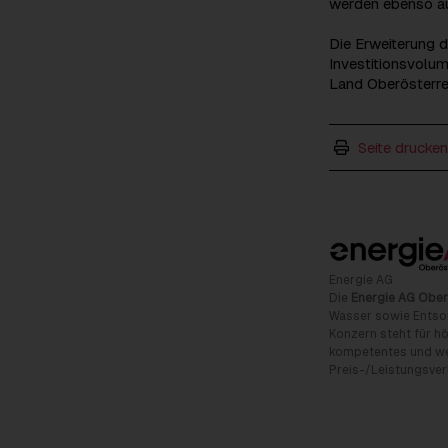
werden ebenso au
Die Erweiterung 
Investitionsvolum
Land Oberösterre
Seite drucken
Energie AG
Die
Energie AG Ober
Wasser sowie Entso
Konzern steht für hö
kompetentes und wet
Preis-/Leistungsverh