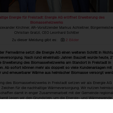
ltige Energie für Freistadt: Energie AG eröffnet Erweiterung des
Biomasseheizwerks
O Alexander Kirchner, AR-Vorsitzender Markus Achleitner, Bürgermeiste
Christian Gratzl, CEO Leonhard Schitter
Zu dieser Meldung gibt es:
2 Bilder
r Fernwärme setzt die Energie AG einen weiteren Schritt in Richt
eversorgung. Nach rund eineinhalb Jahren Bauzeit wurde heute, 21
e Erweiterung des Biomasseheizwerks am Standort in Freistadt in
. Ab sofort können mehr als doppelt so viele Kundenanlagen mit
er und erneuerbarer Wärme aus heimischer Biomasse versorgt werd
ung des Biomasseheizwerks in Freistadt setzen wir als Energie AG
s Zeichen für die nachhaltige Wärmeversorgung. Wir nutzen heimis
chaffen damit in enger Zusammenarbeit mit der Gemeinde regiona
amit legen wir den Grundstein, um die Energie- und Wärmewende
ll umzusetzen“, betont Energie AG-CEO Leonhard Schitter.
er Fernwärme in Freistadt treiben wir die erneuerbare