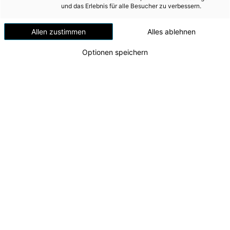
Versorgungssicherheit
und das Erlebnis für alle Besucher zu verbessern.
AG-Lehrwerkstätte
Erdgas
Allen zustimmen
Alles ablehnen
Telekommunikation
Optionen speichern
Mobilität
Wärme
Wasser
Wohnbau
Umwelt (vormals: Entsorgung)
MEDIA
INVESTOR RELATIONS
Open House als Besuchermagnet
v.l.n.r.: Matthias (1. Lehrjahr), CEO Leonhard Schitter,
AD-HOC MITTEILUNGEN
CFO Andreas Kolar, Emma (3. Lehrjahr), Eva
Schinkinger (designierte CFO), CTO Alexander
ÜBER UNS
Kirchner
Zu dieser Meldung gibt es:
1 Bild
KONTAKT