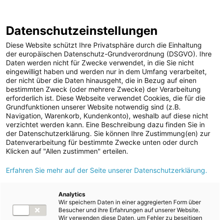
ENERGIE AG WEBSEITE
KARRIERE
BLOG
Datenschutzeinstellungen
0
Diese Website schützt Ihre Privatsphäre durch die Einhaltung
der europäischen Datenschutz-Grundverordnung (DSGVO). Ihre
Daten werden nicht für Zwecke verwendet, in die Sie nicht
eingewilligt haben und werden nur in dem Umfang verarbeitet,
MELDUNGEN
der nicht über die Daten hinausgeht, die in Bezug auf einen
Meldungen
Unternehmen
bestimmten Zweck (oder mehrere Zwecke) der Verarbeitung
Unternehmen
erforderlich ist. Diese Webseite verwendet Cookies, die für die
Grundfunktionen unserer Website notwendig sind (z.B.
Karriere-News
Text
Bilder
Navigation, Warenkorb, Kundenkonto), weshalb auf diese nicht
verzichtet werden kann. Eine Beschreibung dazu finden Sie in
Kunst und Kultur
der Datenschutzerklärung. Sie können Ihre Zustimmung(en) zur
Meldung vom 19.10.2025
Datenverarbeitung für bestimmte Zwecke unten oder durch
Sportfamilie
Open House als
Klicken auf "Allen zustimmen" erteilen.
ad-hoc Mitteilungen
Erfahren Sie mehr auf der Seite unserer Datenschutzerklärung.
Besuchermagnet: Mehr
Strom
als 1.200 Schüler:innen
Kraftwerke
Analytics
Wir speichern Daten in einer aggregierten Form über
Versorgungsnetz
besuchten die Energie
Besucher und ihre Erfahrungen auf unserer Website.
Wir verwenden diese Daten, um Fehler zu beseitigen