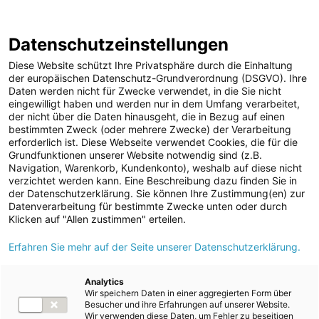
ENERGIE AG WEBSEITE
KARRIERE
BLOG
Datenschutzeinstellungen
0
Diese Website schützt Ihre Privatsphäre durch die Einhaltung
der europäischen Datenschutz-Grundverordnung (DSGVO). Ihre
Daten werden nicht für Zwecke verwendet, in die Sie nicht
eingewilligt haben und werden nur in dem Umfang verarbeitet,
MELDUNGEN
der nicht über die Daten hinausgeht, die in Bezug auf einen
Meldungen
Unternehmen
bestimmten Zweck (oder mehrere Zwecke) der Verarbeitung
Unternehmen
erforderlich ist. Diese Webseite verwendet Cookies, die für die
Grundfunktionen unserer Website notwendig sind (z.B.
Karriere-News
Text
Navigation, Warenkorb, Kundenkonto), weshalb auf diese nicht
verzichtet werden kann. Eine Beschreibung dazu finden Sie in
Kunst und Kultur
der Datenschutzerklärung. Sie können Ihre Zustimmung(en) zur
Meldung vom 17.11.2021
Datenverarbeitung für bestimmte Zwecke unten oder durch
Sportfamilie
Projekt Kraftwerk
Klicken auf "Allen zustimmen" erteilen.
ad-hoc Mitteilungen
Erfahren Sie mehr auf der Seite unserer Datenschutzerklärung.
Weißenbach/Bad
Strom
Goisern wird nach
Kraftwerke
Analytics
Wir speichern Daten in einer aggregierten Form über
Versorgungsnetz
Vorprüfung angepasst
Besucher und ihre Erfahrungen auf unserer Website.
Wir verwenden diese Daten, um Fehler zu beseitigen