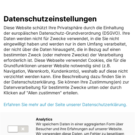
ENERGIE AG WEBSEITE
KARRIERE
BLOG
Datenschutzeinstellungen
0
Diese Website schützt Ihre Privatsphäre durch die Einhaltung
der europäischen Datenschutz-Grundverordnung (DSGVO). Ihre
Daten werden nicht für Zwecke verwendet, in die Sie nicht
eingewilligt haben und werden nur in dem Umfang verarbeitet,
MELDUNGEN
der nicht über die Daten hinausgeht, die in Bezug auf einen
Meldungen
Unternehmen
bestimmten Zweck (oder mehrere Zwecke) der Verarbeitung
Unternehmen
erforderlich ist. Diese Webseite verwendet Cookies, die für die
Grundfunktionen unserer Website notwendig sind (z.B.
Karriere-News
Text
Navigation, Warenkorb, Kundenkonto), weshalb auf diese nicht
verzichtet werden kann. Eine Beschreibung dazu finden Sie in
Kunst und Kultur
der Datenschutzerklärung. Sie können Ihre Zustimmung(en) zur
Meldung vom 04.10.2022
Datenverarbeitung für bestimmte Zwecke unten oder durch
Sportfamilie
Sonnenstrom für den
Klicken auf "Allen zustimmen" erteilen.
ad-hoc Mitteilungen
Erfahren Sie mehr auf der Seite unserer Datenschutzerklärung.
oö. Fußball: Energie AG
Strom
und OÖ Fußballverband
Kraftwerke
Analytics
Wir speichern Daten in einer aggregierten Form über
Versorgungsnetz
kooperieren mit dem
Besucher und ihre Erfahrungen auf unserer Website.
Wir verwenden diese Daten, um Fehler zu beseitigen