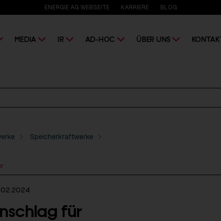
ENERGIE AG WEBSEITE
KARRIERE
BLOG
MEDIA
IR
AD-HOC
ÜBER UNS
KONTAK
werke
Speicherkraftwerke
er
.02.2024
nschlag für