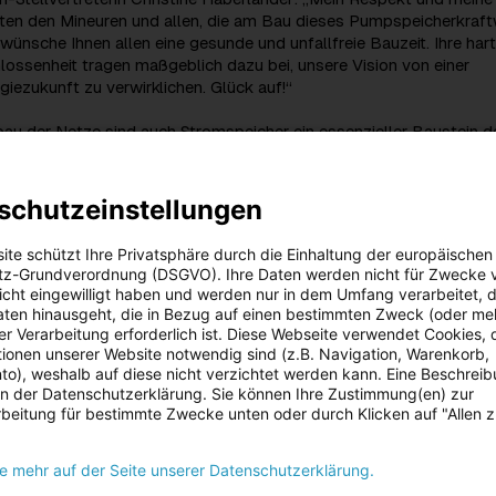
en den Mineuren und allen, die am Bau dieses Pumpspeicherkraf
h wünsche Ihnen allen eine gesunde und unfallfreie Bauzeit. Ihre har
lossenheit tragen maßgeblich dazu bei, unsere Vision von einer
giezukunft zu verwirklichen. Glück auf!“
u der Netze sind auch Stromspeicher ein essenzieller Baustein d
Mit dem Bau des Pumpspeicherkraftwerks Ebensee leistet unser
sorger Energie AG einen wesentlichen Beitrag zur Umsetzung der
berösterreich. Der heutige Tunnelanstich als Auftakt für die
schutzeinstellungen
as Pumpspeicherkraftwerk ist hier ein weiterer Meilenstein. Denn e
rum, erneuerbare Energie bestmöglich zu nutzen, sondern auch um 
ite schützt Ihre Privatsphäre durch die Einhaltung der europäischen
 der hohen Versorgungsqualität und Versorgungssicherheit. Das ist
z-Grundverordnung (DSGVO). Ihre Daten werden nicht für Zwecke 
andortfaktor gerade für Oberösterreich als Wirtschaftsbundesland
 nicht eingewilligt haben und werden nur in dem Umfang verarbeitet, d
terstreicht Energie AG-Aufsichtsratsvorsitzender und Wirtschafts-
aten hinausgeht, die in Bezug auf einen bestimmten Zweck (oder me
Achleitner.
r Verarbeitung erforderlich ist. Diese Webseite verwendet Cookies, d
ionen unserer Website notwendig sind (z.B. Navigation, Warenkorb,
o), weshalb auf diese nicht verzichtet werden kann. Eine Beschrei
rkraftwerk Ebensee unterstützt uns auf unserem Weg in eine
 in der Datenschutzerklärung. Sie können Ihre Zustimmung(en) zur
iezukunft. Wir als Energie AG sind davon überzeugt, dass wir die
beitung für bestimmte Zwecke unten oder durch Klicken auf "Allen 
 Verantwortung haben, langfristig zu denken“, führt Energie AG-C
 aus und fügt hinzu: „Um die nachhaltig erzeugte Energie dann ver
sie am meisten gebraucht wird, braucht es Speicherkapazitäten. D
ie mehr auf der Seite unserer Datenschutzerklärung.
werk in Ebensee ist ein wichtiger Baustein dafür und wird zukünf