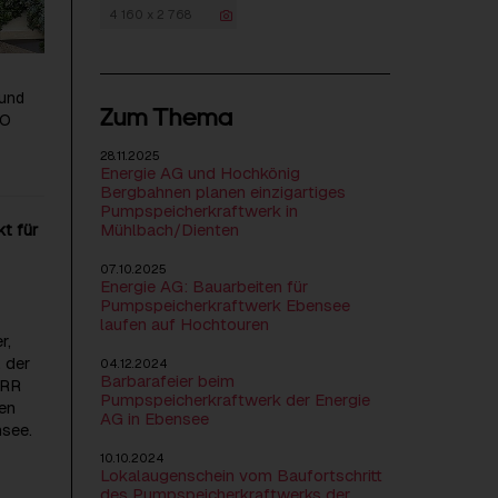
4 160 x 2 768
 und
Zum Thema
EO
28.11.2025
Energie AG und Hochkönig
Bergbahnen planen einzigartiges
Pumpspeicherkraftwerk in
Mühlbach/Dienten
kt für
07.10.2025
Energie AG: Bauarbeiten für
Pumpspeicherkraftwerk Ebensee
laufen auf Hochtouren
r,
 der
04.12.2024
Barbarafeier beim
ORR
Pumpspeicherkraftwerk der Energie
en
AG in Ebensee
nsee.
10.10.2024
Lokalaugenschein vom Baufortschritt
des Pumpspeicherkraftwerks der