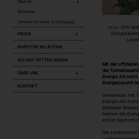
Wasser
Wohnbau
Umwelt (vormals: Entsorgung)
v.l.n.r.: CFO A
MEDIA
Energielandes
Leonh
INVESTOR RELATIONS
AD-HOC MITTEILUNGEN
Mit der offiziell
die Tunnelbauarb
ÜBER UNS
Energie AG setzt 
Energiezukunft k
KONTAKT
Gemeinsam mit Tu
Energie AG-Aufsi
Ebenseer Bürgerm
feierten die Ene
ersten Baufortsc
Die symbolische 
Landeshauptmann-