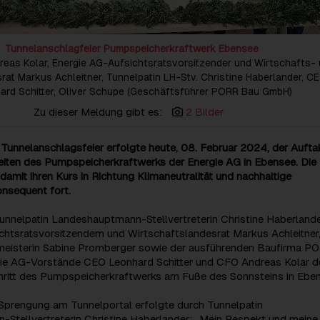
Tunnelanschlagfeier Pumpspeicherkraftwerk Ebensee
ndreas Kolar, Energie AG-Aufsichtsratsvorsitzender und Wirtschafts-
rat Markus Achleitner, Tunnelpatin LH-Stv. Christine Haberlander, C
ard Schitter, Oliver Schupe (Geschäftsführer PORR Bau GmbH)
Zu dieser Meldung gibt es:
2 Bilder
en Tunnelanschlagsfeier erfolgte heute, 08. Februar 2024, der Aufta
eiten des Pumpspeicherkraftwerks der Energie AG in Ebensee. Die
damit ihren Kurs in Richtung Klimaneutralität und nachhaltige
onsequent fort.
nnelpatin Landeshauptmann-Stellvertreterin Christine Haberlande
chtsratsvorsitzendem und Wirtschaftslandesrat Markus Achleitner,
eisterin Sabine Promberger sowie der ausführenden Baufirma P
rgie AG-Vorstände CEO Leonhard Schitter und CFO Andreas Kolar d
hritt des Pumpspeicherkraftwerks am Fuße des Sonnsteins in Ebe
Sprengung am Tunnelportal erfolgte durch Tunnelpatin
Stellvertreterin Christine Haberlander: „Mein Respekt und meine