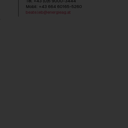
Tel. +43 (0)5 9000-3444
Mobil: +43 664 60165-5260
beate.leb@energieag.at
.