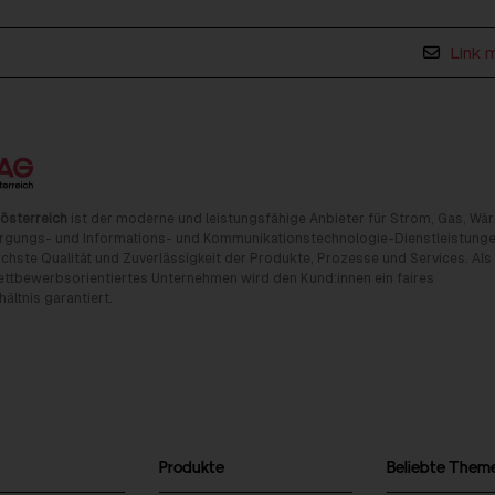
Link 
österreich
ist der moderne und leistungsfähige Anbieter für Strom, Gas, Wä
rgungs- und Informations- und Kommunikationstechnologie-Dienstleistunge
chste Qualität und Zuverlässigkeit der Produkte, Prozesse und Services. Als
tbewerbsorientiertes Unternehmen wird den Kund:innen ein faires
ältnis garantiert.
Produkte
Beliebte Them