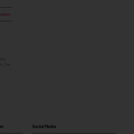
mailen
rme,
n. Der
en
Social Media