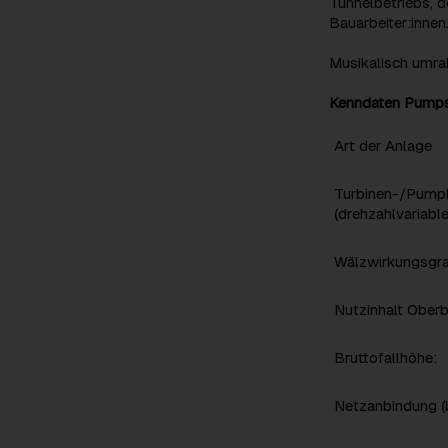
Tunnelbetriebs, 
Bauarbeiter:innen
Musikalisch umra
Kenndaten Pumps
Art der Anlage
Turbinen-/Pumpl
(drehzahlvariabl
Wälzwirkungsgr
Nutzinhalt Ober
Bruttofallhöhe:
Netzanbindung (