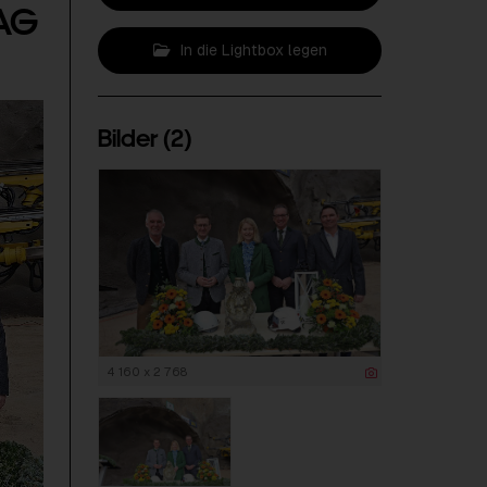
 AG
In die Lightbox legen
Bilder (2)
4 160 x 2 768