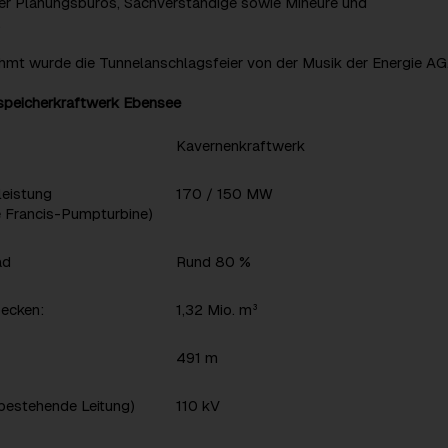
der Planungsbüros, Sachverständige sowie Mineure und
.
hmt wurde die Tunnelanschlagsfeier von der Musik der Energie AG
peicherkraftwerk Ebensee
Kavernenkraftwerk
eistung
170 / 150 MW
e Francis-Pumpturbine)
ad
Rund 80 %
becken:
1,32 Mio. m³
491 m
bestehende Leitung)
110 kV