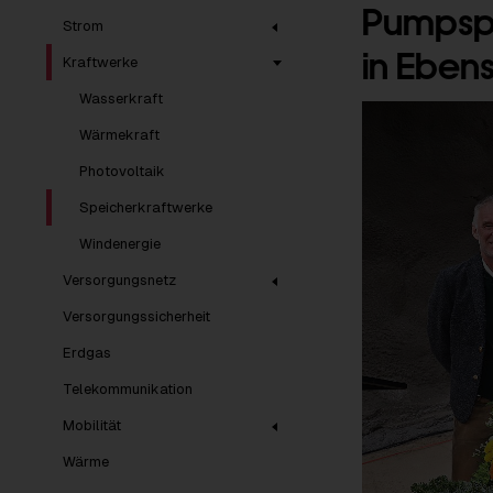
Pumpspe
Strom
in Eben
Kraftwerke
Wasserkraft
Wärmekraft
Photovoltaik
Speicherkraftwerke
Windenergie
Versorgungsnetz
Versorgungssicherheit
Erdgas
Telekommunikation
Mobilität
Wärme