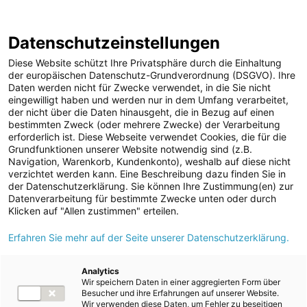
ENERGIE AG WEBSEITE
KARRIERE
BLOG
Datenschutzeinstellungen
0
Diese Website schützt Ihre Privatsphäre durch die Einhaltung
der europäischen Datenschutz-Grundverordnung (DSGVO). Ihre
Daten werden nicht für Zwecke verwendet, in die Sie nicht
eingewilligt haben und werden nur in dem Umfang verarbeitet,
MELDUNGEN
der nicht über die Daten hinausgeht, die in Bezug auf einen
Media
bestimmten Zweck (oder mehrere Zwecke) der Verarbeitung
Hier geht es zu unserer umfassenden
MEDIA
erforderlich ist. Diese Webseite verwendet Cookies, die für die
Mediadatenbank
Grundfunktionen unserer Website notwendig sind (z.B.
Media
Navigation, Warenkorb, Kundenkonto), weshalb auf diese nicht
Unternehmen
verzichtet werden kann. Eine Beschreibung dazu finden Sie in
Kraftwerke
der Datenschutzerklärung. Sie können Ihre Zustimmung(en) zur
Datenverarbeitung für bestimmte Zwecke unten oder durch
Umwelt (vormals: Entsorgung)
Klicken auf "Allen zustimmen" erteilen.
E-Mobilität
Erfahren Sie mehr auf der Seite unserer Datenschutzerklärung.
Berichte
Analytics
INVESTOR RELATIONS
Wir speichern Daten in einer aggregierten Form über
Besucher und ihre Erfahrungen auf unserer Website.
Wir verwenden diese Daten, um Fehler zu beseitigen
AD-HOC MITTEILUNGEN