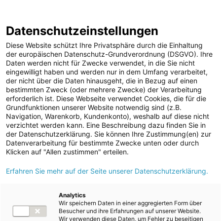
ENERGIE AG WEBSEITE
KARRIERE
BLOG
Datenschutzeinstellungen
0
Diese Website schützt Ihre Privatsphäre durch die Einhaltung
der europäischen Datenschutz-Grundverordnung (DSGVO). Ihre
Daten werden nicht für Zwecke verwendet, in die Sie nicht
eingewilligt haben und werden nur in dem Umfang verarbeitet,
MELDUNGEN
der nicht über die Daten hinausgeht, die in Bezug auf einen
Media
Berichte
bestimmten Zweck (oder mehrere Zwecke) der Verarbeitung
Hier geht es zu unserer umfassenden
MEDIA
erforderlich ist. Diese Webseite verwendet Cookies, die für die
Mediadatenbank
Grundfunktionen unserer Website notwendig sind (z.B.
Media Berichte
Navigation, Warenkorb, Kundenkonto), weshalb auf diese nicht
Unternehmen
verzichtet werden kann. Eine Beschreibung dazu finden Sie in
Kraftwerke
der Datenschutzerklärung. Sie können Ihre Zustimmung(en) zur
Datenverarbeitung für bestimmte Zwecke unten oder durch
Alle
Umwelt (vormals: Entsorgung)
Klicken auf "Allen zustimmen" erteilen.
E-Mobilität
Erfahren Sie mehr auf der Seite unserer Datenschutzerklärung.
Berichte
Unser Geschäftsbericht wird digital!
Die Digitalisierung macht auch vor unserem Geschäftsbericht
Analytics
Allgemeine Infos
Wir speichern Daten in einer aggregierten Form über
nicht halt: Erstmals wird das zentrale Nachschlagewerk über
Besucher und ihre Erfahrungen auf unserer Website.
Geschäftsberichte
die Geschäftstätigkeit nach dem "online-first"-Ansatz
Wir verwenden diese Daten, um Fehler zu beseitigen