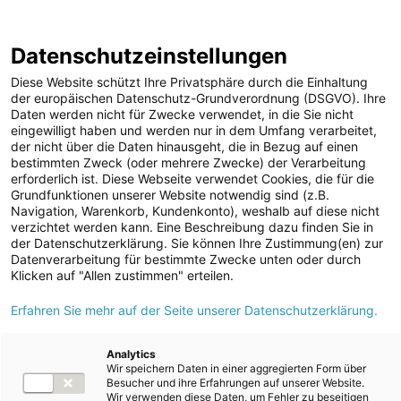
ENERGIE AG WEBSEITE
KARRIERE
BLOG
Datenschutzeinstellungen
0
Diese Website schützt Ihre Privatsphäre durch die Einhaltung
der europäischen Datenschutz-Grundverordnung (DSGVO). Ihre
Daten werden nicht für Zwecke verwendet, in die Sie nicht
eingewilligt haben und werden nur in dem Umfang verarbeitet,
MELDUNGEN
der nicht über die Daten hinausgeht, die in Bezug auf einen
Meldungen
bestimmten Zweck (oder mehrere Zwecke) der Verarbeitung
Unternehmen
erforderlich ist. Diese Webseite verwendet Cookies, die für die
Grundfunktionen unserer Website notwendig sind (z.B.
Aktuelle Pressemeldungen
ad-hoc Mitteilungen
Navigation, Warenkorb, Kundenkonto), weshalb auf diese nicht
verzichtet werden kann. Eine Beschreibung dazu finden Sie in
Strom
der Datenschutzerklärung. Sie können Ihre Zustimmung(en) zur
Datenverarbeitung für bestimmte Zwecke unten oder durch
Kraftwerke
Alle
2026
2025
2024
2023
2022
2021
Klicken auf "Allen zustimmen" erteilen.
Versorgungsnetz
2020
2019
2018
2017
2016
Erfahren Sie mehr auf der Seite unserer Datenschutzerklärung.
Versorgungssicherheit
Erdgas
Analytics
04.08.2026
Unternehmen
NEU
Wir speichern Daten in einer aggregierten Form über
Telekommunikation
Energie AG zeichnet junge
Besucher und ihre Erfahrungen auf unserer Website.
Wir verwenden diese Daten, um Fehler zu beseitigen