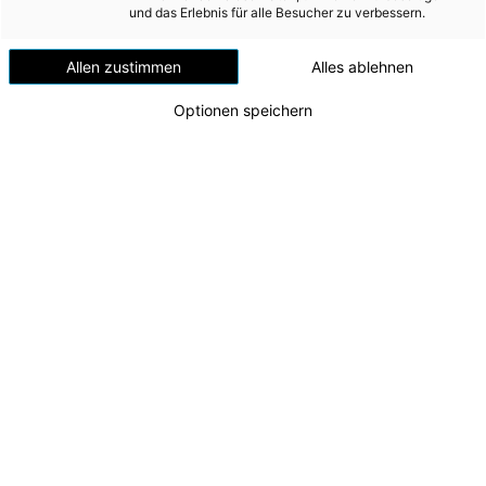
Mobilität
download at the company´s website under
und das Erlebnis für alle Besucher zu verbessern.
www.energieag.at/annualfinancialreport2024_esef
Wärme
Allen zustimmen
Alles ablehnen
Wasser
Optionen speichern
Seite drucken
Link mailen
Wohnbau
Umwelt (vormals: Entsorgung)
MEDIA
INVESTOR RELATIONS
AD-HOC MITTEILUNGEN
ÜBER UNS
KONTAKT