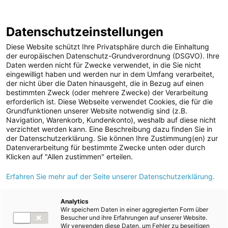
ENERGIE AG WEBSEITE
KARRIERE
BLOG
Datenschutzeinstellungen
0
Diese Website schützt Ihre Privatsphäre durch die Einhaltung
der europäischen Datenschutz-Grundverordnung (DSGVO). Ihre
Daten werden nicht für Zwecke verwendet, in die Sie nicht
eingewilligt haben und werden nur in dem Umfang verarbeitet,
MELDUNGEN
der nicht über die Daten hinausgeht, die in Bezug auf einen
Meldungen
ad-hoc Mitteilungen
bestimmten Zweck (oder mehrere Zwecke) der Verarbeitung
Unternehmen
erforderlich ist. Diese Webseite verwendet Cookies, die für die
Grundfunktionen unserer Website notwendig sind (z.B.
ad-hoc Mitteilungen
Text
Navigation, Warenkorb, Kundenkonto), weshalb auf diese nicht
verzichtet werden kann. Eine Beschreibung dazu finden Sie in
Strom
der Datenschutzerklärung. Sie können Ihre Zustimmung(en) zur
Meldung vom 18.12.2024
Datenverarbeitung für bestimmte Zwecke unten oder durch
Kraftwerke
Annual Financial Report
Klicken auf "Allen zustimmen" erteilen.
Versorgungsnetz
Erfahren Sie mehr auf der Seite unserer Datenschutzerklärung.
2023/2024 (ESEF form)
Versorgungssicherheit
Erdgas
Analytics
Wir speichern Daten in einer aggregierten Form über
The Annual Financial Report (ESEF form) 2023/2024
Telekommunikation
Besucher und ihre Erfahrungen auf unserer Website.
of Energie AG Oberösterreich is now available for
Wir verwenden diese Daten, um Fehler zu beseitigen