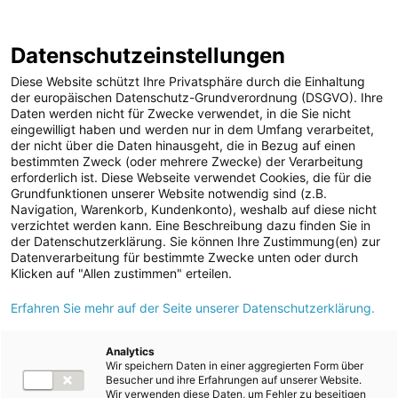
ENERGIE AG WEBSEITE
KARRIERE
BLOG
Datenschutzeinstellungen
0
Diese Website schützt Ihre Privatsphäre durch die Einhaltung
der europäischen Datenschutz-Grundverordnung (DSGVO). Ihre
Daten werden nicht für Zwecke verwendet, in die Sie nicht
eingewilligt haben und werden nur in dem Umfang verarbeitet,
MELDUNGEN
der nicht über die Daten hinausgeht, die in Bezug auf einen
Meldungen
Erdgas
bestimmten Zweck (oder mehrere Zwecke) der Verarbeitung
Unternehmen
erforderlich ist. Diese Webseite verwendet Cookies, die für die
Grundfunktionen unserer Website notwendig sind (z.B.
ad-hoc Mitteilungen
Text
Navigation, Warenkorb, Kundenkonto), weshalb auf diese nicht
verzichtet werden kann. Eine Beschreibung dazu finden Sie in
Strom
der Datenschutzerklärung. Sie können Ihre Zustimmung(en) zur
Meldung vom 06.03.2018
Datenverarbeitung für bestimmte Zwecke unten oder durch
Kraftwerke
Mehr Heizbedarf durch
Klicken auf "Allen zustimmen" erteilen.
Versorgungsnetz
Erfahren Sie mehr auf der Seite unserer Datenschutzerklärung.
Februar-Kältewelle,
Versorgungssicherheit
aber: Keine
Erdgas
Analytics
Wir speichern Daten in einer aggregierten Form über
Telekommunikation
Nachzahlungen für
Besucher und ihre Erfahrungen auf unserer Website.
Wir verwenden diese Daten, um Fehler zu beseitigen