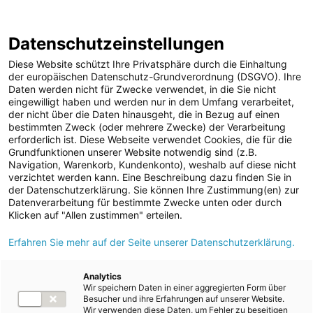
ENERGIE AG WEBSEITE
KARRIERE
BLOG
Datenschutzeinstellungen
0
Diese Website schützt Ihre Privatsphäre durch die Einhaltung
der europäischen Datenschutz-Grundverordnung (DSGVO). Ihre
Daten werden nicht für Zwecke verwendet, in die Sie nicht
eingewilligt haben und werden nur in dem Umfang verarbeitet,
MELDUNGEN
der nicht über die Daten hinausgeht, die in Bezug auf einen
Meldungen
Telekommunikation
bestimmten Zweck (oder mehrere Zwecke) der Verarbeitung
Unternehmen
erforderlich ist. Diese Webseite verwendet Cookies, die für die
Grundfunktionen unserer Website notwendig sind (z.B.
ad-hoc Mitteilungen
Text
Navigation, Warenkorb, Kundenkonto), weshalb auf diese nicht
verzichtet werden kann. Eine Beschreibung dazu finden Sie in
Strom
der Datenschutzerklärung. Sie können Ihre Zustimmung(en) zur
Meldung vom 30.10.2018
Datenverarbeitung für bestimmte Zwecke unten oder durch
Kraftwerke
Das schnellste Netz in
Klicken auf "Allen zustimmen" erteilen.
Versorgungsnetz
Erfahren Sie mehr auf der Seite unserer Datenschutzerklärung.
Oberösterreich wird
Versorgungssicherheit
mobil: Energie AG
Erdgas
Analytics
Wir speichern Daten in einer aggregierten Form über
Telekommunikation
bindet Sendestationen
Besucher und ihre Erfahrungen auf unserer Website.
Wir verwenden diese Daten, um Fehler zu beseitigen