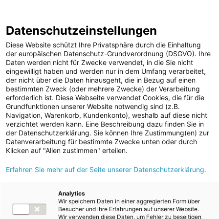
ENERGIE AG WEBSEITE
KARRIERE
BLOG
Datenschutzeinstellungen
0
Diese Website schützt Ihre Privatsphäre durch die Einhaltung
der europäischen Datenschutz-Grundverordnung (DSGVO). Ihre
Daten werden nicht für Zwecke verwendet, in die Sie nicht
eingewilligt haben und werden nur in dem Umfang verarbeitet,
MELDUNGEN
der nicht über die Daten hinausgeht, die in Bezug auf einen
Meldungen
Mobilität
Elektromobilität
bestimmten Zweck (oder mehrere Zwecke) der Verarbeitung
Unternehmen
erforderlich ist. Diese Webseite verwendet Cookies, die für die
Grundfunktionen unserer Website notwendig sind (z.B.
Aktuelle Pressemeldungen
ad-hoc Mitteilungen
Navigation, Warenkorb, Kundenkonto), weshalb auf diese nicht
verzichtet werden kann. Eine Beschreibung dazu finden Sie in
Strom
Elektromobilität
der Datenschutzerklärung. Sie können Ihre Zustimmung(en) zur
Datenverarbeitung für bestimmte Zwecke unten oder durch
Kraftwerke
Klicken auf "Allen zustimmen" erteilen.
Versorgungsnetz
Alle
2026
2023
2022
2018
2017
2016
Erfahren Sie mehr auf der Seite unserer Datenschutzerklärung.
Versorgungssicherheit
Erdgas
Analytics
17.05.2026
/
Mobilität
Elektromobilität
Wir speichern Daten in einer aggregierten Form über
Telekommunikation
Besucher und ihre Erfahrungen auf unserer Website.
Energie tanken am Almsee:
Wir verwenden diese Daten, um Fehler zu beseitigen