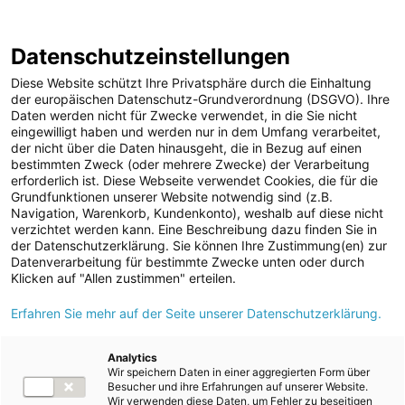
ENERGIE AG WEBSEITE
KARRIERE
BLOG
Datenschutzeinstellungen
0
Diese Website schützt Ihre Privatsphäre durch die Einhaltung
der europäischen Datenschutz-Grundverordnung (DSGVO). Ihre
Daten werden nicht für Zwecke verwendet, in die Sie nicht
eingewilligt haben und werden nur in dem Umfang verarbeitet,
MELDUNGEN
der nicht über die Daten hinausgeht, die in Bezug auf einen
Meldungen
Strom
bestimmten Zweck (oder mehrere Zwecke) der Verarbeitung
Unternehmen
erforderlich ist. Diese Webseite verwendet Cookies, die für die
Grundfunktionen unserer Website notwendig sind (z.B.
ad-hoc Mitteilungen
Text
Navigation, Warenkorb, Kundenkonto), weshalb auf diese nicht
verzichtet werden kann. Eine Beschreibung dazu finden Sie in
Strom
der Datenschutzerklärung. Sie können Ihre Zustimmung(en) zur
Meldung vom 02.06.2020
Datenverarbeitung für bestimmte Zwecke unten oder durch
Produkte
Energie AG bündelt
Klicken auf "Allen zustimmen" erteilen.
Services
Erfahren Sie mehr auf der Seite unserer Datenschutzerklärung.
Großkundenvertrieb in
Kraftwerke
eigener Gesellschaft
Versorgungsnetz
Analytics
Wir speichern Daten in einer aggregierten Form über
Versorgungssicherheit
Besucher und ihre Erfahrungen auf unserer Website.
Wir verwenden diese Daten, um Fehler zu beseitigen