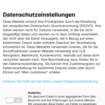
ENERGIE AG WEBSEITE
KARRIERE
BLOG
Datenschutzeinstellungen
0
Diese Website schützt Ihre Privatsphäre durch die Einhaltung
der europäischen Datenschutz-Grundverordnung (DSGVO). Ihre
Daten werden nicht für Zwecke verwendet, in die Sie nicht
eingewilligt haben und werden nur in dem Umfang verarbeitet,
MELDUNGEN
der nicht über die Daten hinausgeht, die in Bezug auf einen
Meldungen
Wasser
Wasserdienstleistungen
bestimmten Zweck (oder mehrere Zwecke) der Verarbeitung
Unternehmen
erforderlich ist. Diese Webseite verwendet Cookies, die für die
Grundfunktionen unserer Website notwendig sind (z.B.
ad-hoc Mitteilungen
Text
Navigation, Warenkorb, Kundenkonto), weshalb auf diese nicht
verzichtet werden kann. Eine Beschreibung dazu finden Sie in
Strom
der Datenschutzerklärung. Sie können Ihre Zustimmung(en) zur
Meldung vom 20.10.2016
Datenverarbeitung für bestimmte Zwecke unten oder durch
Kraftwerke
Energie AG und Start-up
Klicken auf "Allen zustimmen" erteilen.
Versorgungsnetz
Erfahren Sie mehr auf der Seite unserer Datenschutzerklärung.
wasserkarte.info
Versorgungssicherheit
arbeiten mit
Erdgas
Analytics
Wir speichern Daten in einer aggregierten Form über
Telekommunikation
modernster Technik:
Besucher und ihre Erfahrungen auf unserer Website.
Wir verwenden diese Daten, um Fehler zu beseitigen