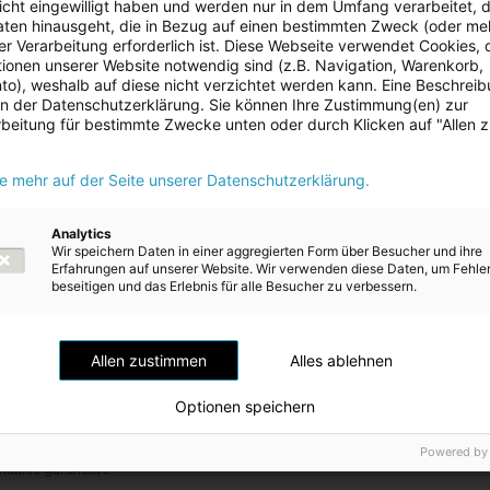
 nicht eingewilligt haben und werden nur in dem Umfang verarbeitet, d
e Gestaltung ist genauso bemerkenswert wie der Standort selbst“,
aten hinausgeht, die in Bezug auf einen bestimmten Zweck (oder me
r Verarbeitung erforderlich ist. Diese Webseite verwendet Cookies, d
 Pressesprecherin der Energie AG Tochter ČEVAK a.s., zum Besuch 
ionen unserer Website notwendig sind (z.B. Navigation, Warenkorb,
sollte man sich schon zwei Stunden Zeit nehmen.“ Führungen finde
o), weshalb auf diese nicht verzichtet werden kann. Eine Beschrei
ag und am Sonntag statt. Die Anzahl der Teilnehmer pro Gruppe is
 in der Datenschutzerklärung. Sie können Ihre Zustimmung(en) zur
eservierung ist empfehlenswert: www.vodarenskavezcb.cz.
beitung für bestimmte Zwecke unten oder durch Klicken auf "Allen 
ie mehr auf der Seite unserer Datenschutzerklärung.
Link 
Analytics
Wir speichern Daten in einer aggregierten Form über Besucher und ihre
Erfahrungen auf unserer Website. Wir verwenden diese Daten, um Fehle
beseitigen und das Erlebnis für alle Besucher zu verbessern.
Allen zustimmen
Alles ablehnen
österreich
ist der moderne und leistungsfähige Anbieter für Strom, Gas, Wä
Optionen speichern
rgungs- und Informations- und Kommunikationstechnologie-Dienstleistunge
chste Qualität und Zuverlässigkeit der Produkte, Prozesse und Services. Als
tbewerbsorientiertes Unternehmen wird den Kund:innen ein faires
Powered by
ältnis garantiert.