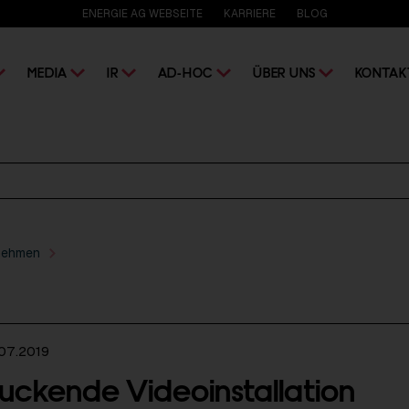
ENERGIE AG WEBSEITE
KARRIERE
BLOG
MEDIA
IR
AD-HOC
ÜBER UNS
KONTAK
nehmen
07.2019
uckende Videoinstallation