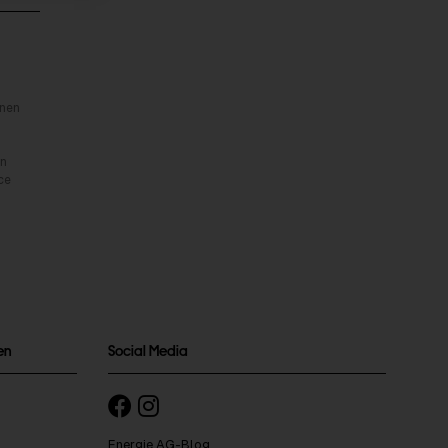
inen
rn
ce
en
Social Media
Energie AG-Blog