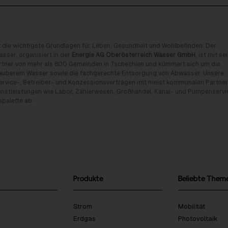
 die wichtigste Grundlagen für Leben, Gesundheit und Wohlbefinden. Der
sser, organisiert in der
Energie AG Oberösterreich Wasser GmbH
, ist mit se
rtner von mehr als 800 Gemeinden in Tschechien und kümmert sich um die
 sauberem Wasser sowie die fachgerechte Entsorgung von Abwasser. Unsere
Service-, Betreiber- und Konzessionsverträgen mit meist kommunalen Partne
ienstleistungen wie Labor, Zählerwesen, Großhandel, Kanal- und Pumpenservi
spalette ab.
Produkte
Beliebte Them
Strom
Mobilität
Erdgas
Photovoltaik