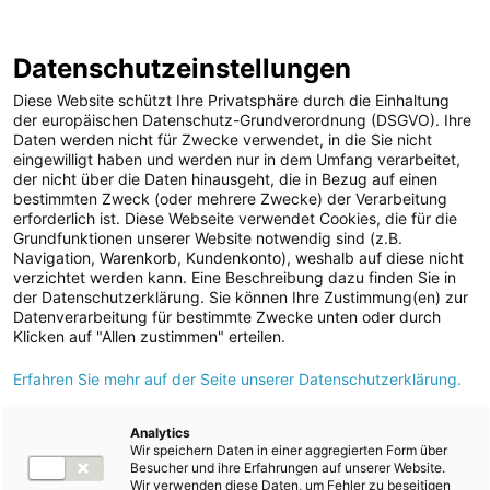
ENERGIE AG WEBSEITE
KARRIERE
BLOG
Datenschutzeinstellungen
0
Diese Website schützt Ihre Privatsphäre durch die Einhaltung
der europäischen Datenschutz-Grundverordnung (DSGVO). Ihre
Daten werden nicht für Zwecke verwendet, in die Sie nicht
eingewilligt haben und werden nur in dem Umfang verarbeitet,
MELDUNGEN
der nicht über die Daten hinausgeht, die in Bezug auf einen
Meldungen
Unternehmen
bestimmten Zweck (oder mehrere Zwecke) der Verarbeitung
Unternehmen
erforderlich ist. Diese Webseite verwendet Cookies, die für die
Grundfunktionen unserer Website notwendig sind (z.B.
Karriere-News
Text
Bilder
Navigation, Warenkorb, Kundenkonto), weshalb auf diese nicht
verzichtet werden kann. Eine Beschreibung dazu finden Sie in
Kunst und Kultur
der Datenschutzerklärung. Sie können Ihre Zustimmung(en) zur
Meldung vom 10.02.2023
Datenverarbeitung für bestimmte Zwecke unten oder durch
Sportfamilie
Energie AG: Zwei
Klicken auf "Allen zustimmen" erteilen.
ad-hoc Mitteilungen
Erfahren Sie mehr auf der Seite unserer Datenschutzerklärung.
Milliarden Euro für den
Strom
Ausbau Erneuerbarer
Kraftwerke
Analytics
Wir speichern Daten in einer aggregierten Form über
Versorgungsnetz
und der Netze bis 2030
Besucher und ihre Erfahrungen auf unserer Website.
Wir verwenden diese Daten, um Fehler zu beseitigen