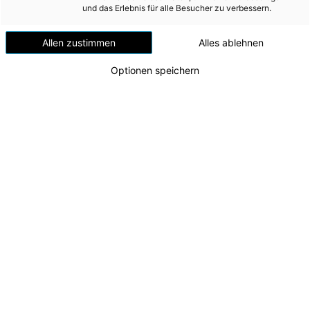
Versorgungssicherheit
und das Erlebnis für alle Besucher zu verbessern.
Erdgas
Allen zustimmen
Alles ablehnen
Telekommunikation
Optionen speichern
Mobilität
Wärme
Wasser
Wohnbau
Umwelt (vormals: Entsorgung)
Pressekonferenz
v.l.n.r. Finanzvorstand Andreas Kolar, CEO
MEDIA
Leonhard Schitter, Technikvorstand Stefan
Stallinger
INVESTOR RELATIONS
Zu dieser Meldung gibt es:
1 Bild
AD-HOC MITTEILUNGEN
Der Angriffskrieg Russlands in der Ukraine, die
ÜBER UNS
Auswirkungen der Klimakrise, der demografische
Wandel - und der damit zusammenhängende
KONTAKT