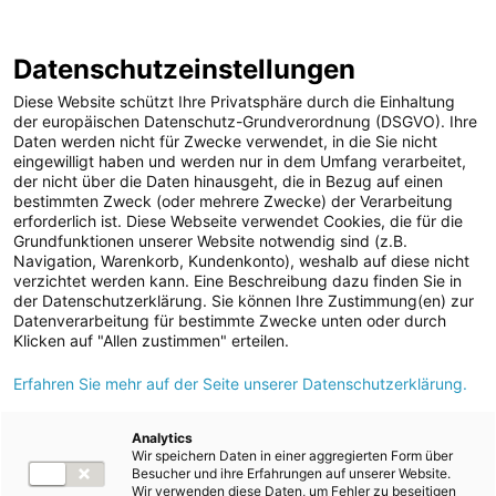
ENERGIE AG WEBSEITE
KARRIERE
BLOG
Datenschutzeinstellungen
0
Diese Website schützt Ihre Privatsphäre durch die Einhaltung
der europäischen Datenschutz-Grundverordnung (DSGVO). Ihre
Daten werden nicht für Zwecke verwendet, in die Sie nicht
eingewilligt haben und werden nur in dem Umfang verarbeitet,
MELDUNGEN
der nicht über die Daten hinausgeht, die in Bezug auf einen
Meldungen
Unternehmen
Kunst und Kultur
bestimmten Zweck (oder mehrere Zwecke) der Verarbeitung
Unternehmen
erforderlich ist. Diese Webseite verwendet Cookies, die für die
Grundfunktionen unserer Website notwendig sind (z.B.
Aktuelle Pressemeldungen
Karriere-News
Navigation, Warenkorb, Kundenkonto), weshalb auf diese nicht
verzichtet werden kann. Eine Beschreibung dazu finden Sie in
Kunst und Kultur
Kunst und Kultur
der Datenschutzerklärung. Sie können Ihre Zustimmung(en) zur
Datenverarbeitung für bestimmte Zwecke unten oder durch
Sportfamilie
Klicken auf "Allen zustimmen" erteilen.
ad-hoc Mitteilungen
Alle
2026
2025
2024
2023
2022
2021
Erfahren Sie mehr auf der Seite unserer Datenschutzerklärung.
Strom
2020
2019
2018
2017
2016
Kraftwerke
Analytics
Wir speichern Daten in einer aggregierten Form über
Versorgungsnetz
Besucher und ihre Erfahrungen auf unserer Website.
04.08.2026
/
Unternehmen
Kunst und Kultur
NEU
Wir verwenden diese Daten, um Fehler zu beseitigen