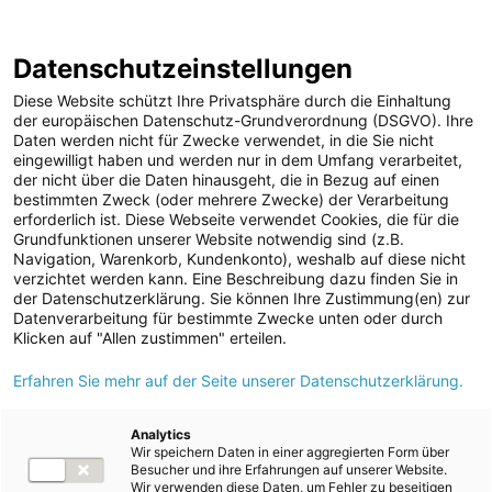
ENERGIE AG WEBSEITE
KARRIERE
BLOG
Datenschutzeinstellungen
0
Diese Website schützt Ihre Privatsphäre durch die Einhaltung
der europäischen Datenschutz-Grundverordnung (DSGVO). Ihre
Daten werden nicht für Zwecke verwendet, in die Sie nicht
eingewilligt haben und werden nur in dem Umfang verarbeitet,
MELDUNGEN
der nicht über die Daten hinausgeht, die in Bezug auf einen
Meldungen
Unternehmen
Kunst und Kultur
bestimmten Zweck (oder mehrere Zwecke) der Verarbeitung
Unternehmen
erforderlich ist. Diese Webseite verwendet Cookies, die für die
Grundfunktionen unserer Website notwendig sind (z.B.
Karriere-News
Text
Bilder
Navigation, Warenkorb, Kundenkonto), weshalb auf diese nicht
verzichtet werden kann. Eine Beschreibung dazu finden Sie in
Kunst und Kultur
der Datenschutzerklärung. Sie können Ihre Zustimmung(en) zur
Meldung vom 25.04.2024
Datenverarbeitung für bestimmte Zwecke unten oder durch
Sportfamilie
Kunstprojekt
Klicken auf "Allen zustimmen" erteilen.
ad-hoc Mitteilungen
Erfahren Sie mehr auf der Seite unserer Datenschutzerklärung.
„Zaungäste“ für
Strom
Salzkammergut 2024
Kraftwerke
Analytics
Wir speichern Daten in einer aggregierten Form über
Versorgungsnetz
beim Energie AG-
Besucher und ihre Erfahrungen auf unserer Website.
Wir verwenden diese Daten, um Fehler zu beseitigen