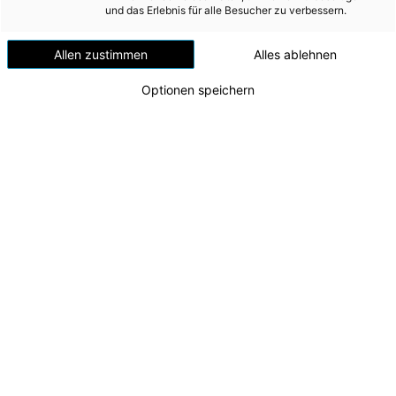
Versorgungssicherheit
und das Erlebnis für alle Besucher zu verbessern.
Standort in Gmunden
Erdgas
Allen zustimmen
Alles ablehnen
Telekommunikation
Optionen speichern
Mobilität
Wärme
Wasser
Wohnbau
Umwelt (vormals: Entsorgung)
MEDIA
INVESTOR RELATIONS
Kunstprojekt Zaungäste
v.l.n.r. Künstlerin Fatemeh Naderi, Künstler Florian
AD-HOC MITTEILUNGEN
Ziller, CFO Andreas Kolar, CEO Leonhard Schitter,
Karl Neumann (CEO Stern Holding GmbH), Günter
ÜBER UNS
Neumann (Geschäftsführer Stern
Verkehrsgesellschaft GmbH)
KONTAKT