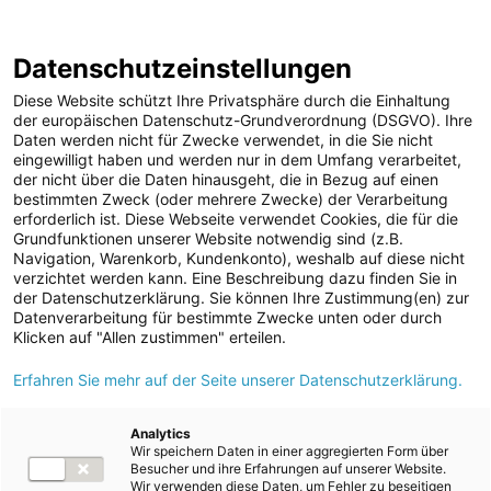
ENERGIE AG WEBSEITE
KARRIERE
BLOG
Datenschutzeinstellungen
0
Diese Website schützt Ihre Privatsphäre durch die Einhaltung
der europäischen Datenschutz-Grundverordnung (DSGVO). Ihre
Daten werden nicht für Zwecke verwendet, in die Sie nicht
eingewilligt haben und werden nur in dem Umfang verarbeitet,
MELDUNGEN
der nicht über die Daten hinausgeht, die in Bezug auf einen
Meldungen
Unternehmen
bestimmten Zweck (oder mehrere Zwecke) der Verarbeitung
Unternehmen
erforderlich ist. Diese Webseite verwendet Cookies, die für die
Grundfunktionen unserer Website notwendig sind (z.B.
Karriere-News
Text
Navigation, Warenkorb, Kundenkonto), weshalb auf diese nicht
verzichtet werden kann. Eine Beschreibung dazu finden Sie in
Kunst und Kultur
der Datenschutzerklärung. Sie können Ihre Zustimmung(en) zur
Meldung vom 28.12.2020
Datenverarbeitung für bestimmte Zwecke unten oder durch
Sportfamilie
Noch mehr Heimvorteil:
Klicken auf "Allen zustimmen" erteilen.
ad-hoc Mitteilungen
Erfahren Sie mehr auf der Seite unserer Datenschutzerklärung.
Energie AG startet
Strom
Kundenklub „Mein
Kraftwerke
Analytics
Wir speichern Daten in einer aggregierten Form über
Versorgungsnetz
Bonus“
Besucher und ihre Erfahrungen auf unserer Website.
Wir verwenden diese Daten, um Fehler zu beseitigen