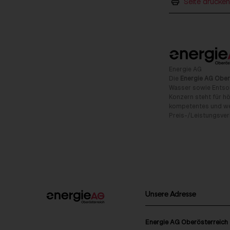
Seite drucken
Energie AG
Die
Energie AG Ober
Wasser sowie Entso
Konzern steht für hö
kompetentes und wet
Preis-/Leistungsverh
Unsere Adresse
Energie AG Oberösterreich