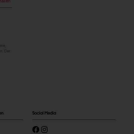
mailen
rme,
n. Der
en
Social Media