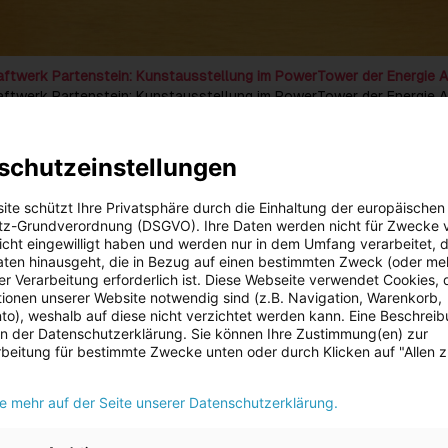
aftwerk Partenstein: Kunstausstellung im PowerTower der Energie 
aftwerk Partenstein: Kunstausstellung im PowerTower der Energie 
Zu dieser Meldung gibt es:
3 Bilder
schutzeinstellungen
der Energie AG steht in den kommenden Wochen wieder einmal ga
. Anlässlich des 100-jährigen Jubiläums des Kraftwerks Partenste
ite schützt Ihre Privatsphäre durch die Einhaltung der europäischen
udierende der Kunstuniversität Linz eingeladen, Werke zu kreieren.
z-Grundverordnung (DSGVO). Ihre Daten werden nicht für Zwecke 
16. bis 30. September 2024 im Rahmen einer Ausstellung im Foyer
 nicht eingewilligt haben und werden nur in dem Umfang verarbeitet, d
esichtigen.
aten hinausgeht, die in Bezug auf einen bestimmten Zweck (oder me
r Verarbeitung erforderlich ist. Diese Webseite verwendet Cookies, d
präsentiert Werke von Studierenden des Co.Lab Akustische Ökologi
ionen unserer Website notwendig sind (z.B. Navigation, Warenkorb,
Linz, die sich unter der Leitung von Peter Androsch kreativ mit der
o), weshalb auf diese nicht verzichtet werden kann. Eine Beschrei
 in der Datenschutzerklärung. Sie können Ihre Zustimmung(en) zur
edeutung des Wasserkraftwerks Partenstein befasst haben. Die
beitung für bestimmte Zwecke unten oder durch Klicken auf "Allen 
den persönlichen Blick der Studierenden auf das Kraftwerk künstler
ihrer Herkunft aus Ländern wie Kolumbien, Polen, Iran, Italien, Türkei,
, spiegelt sich in ihren unterschiedlichen Reflexionen wider. Die el
ie mehr auf der Seite unserer Datenschutzerklärung.
ünstler:innen setzen sich in den daraus entstandenen Skulpturen,
ografien und Bildern mit der einzigartigen Verbindung von Techni