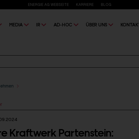
ENERGIE AG WEBSEITE
KARRIERE
BLOG
MEDIA
IR
AD-HOC
ÜBER UNS
KONTAK
nehmen
er
.09.2024
re Kraftwerk Partenstein: