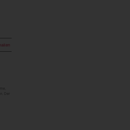
mailen
rme,
n. Der