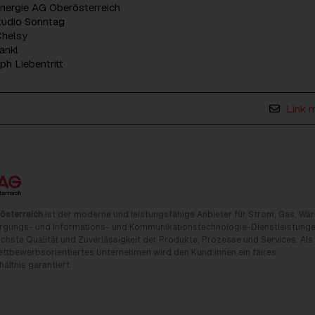
Energie AG Oberösterreich
Studio Sonntag
Chelsy
ankl
ph Liebentritt
Link 
österreich
ist der moderne und leistungsfähige Anbieter für Strom, Gas, Wä
rgungs- und Informations- und Kommunikationstechnologie-Dienstleistunge
chste Qualität und Zuverlässigkeit der Produkte, Prozesse und Services. Als
tbewerbsorientiertes Unternehmen wird den Kund:innen ein faires
ältnis garantiert.