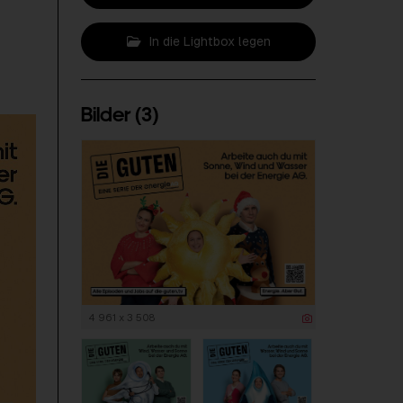
In die Lightbox legen
Bilder (3)
4 961 x 3 508