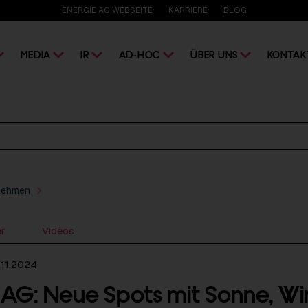
ENERGIE AG WEBSEITE
KARRIERE
BLOG
MEDIA
IR
AD-HOC
ÜBER UNS
KONTAK
nehmen
er
Videos
11.2024
 AG: Neue Spots mit Sonne, W