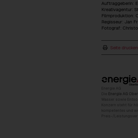
Auftraggeberin: 
Kreativagentur: 
Filmproduktion: 
Regisseur: Jan Fr
Fotograf: Christo
Seite drucken
Energie AG
Die
Energie AG Ober
Wasser sowie Entso
Konzern steht für hö
kompetentes und wet
Preis-/Leistungsverh