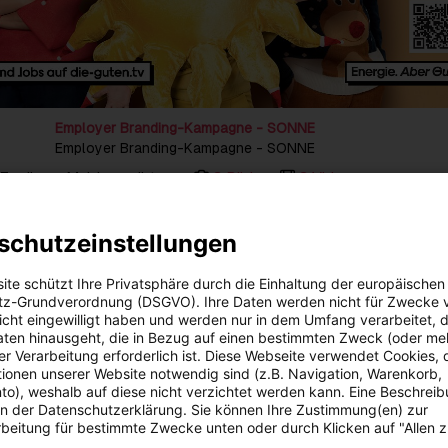
Employer Branding-Kampagne - SONNE
Employer Branding-Kampagne - SONNE
Zu dieser Meldung gibt es:
3 Bilder
3 Videos
nn die Sonne Kekse backt, der Wind zu schnell am Telefon abhebt 
schutzeinstellungen
eeting einberuft? Diese und weitere Fragen werden in der Fortfüh
anding Kampagne der Energie AG Oberösterreich aus dem Hause v
ite schützt Ihre Privatsphäre durch die Einhaltung der europäischen
eantwortet. Drei neue kurzweilige Online-Spots im Mockumentary-
z-Grundverordnung (DSGVO). Ihre Daten werden nicht für Zwecke 
 den Büroalltag mit Sonne, Wind und Wasser als Kolleg:innen der E
 nicht eingewilligt haben und werden nur in dem Umfang verarbeitet, d
 mit viel Humor und Augenzwinkern.
aten hinausgeht, die in Bezug auf einen bestimmten Zweck (oder me
r Verarbeitung erforderlich ist. Diese Webseite verwendet Cookies, d
holen wir gezielt unser Engagement für erneuerbare Energien vor d
ionen unserer Website notwendig sind (z.B. Navigation, Warenkorb,
n gleichzeitig auf die vielfältigen Jobmöglichkeiten bei uns in der
o), weshalb auf diese nicht verzichtet werden kann. Eine Beschrei
rksam“, so Johannes Michael Blätterbinder, Geschäftsführer der
 in der Datenschutzerklärung. Sie können Ihre Zustimmung(en) zur
nalmanagement. Gedreht wurden die neuen Spots bei der Market
beitung für bestimmte Zwecke unten oder durch Klicken auf "Allen 
nem Tochterunternehmen der Energie AG, in Niederwaldkirchen. Me