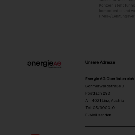
Wasser sowie Entso
Konzern steht für hö
kompetentes und wet
Preis-/Leistungsverh
Unsere Adresse
Energie AG Oberösterreich
Böhmerwaldstraße 3
Postfach 298
A - 4021 Linz, Austria
Tel: 05/9000-0
E-Mail senden