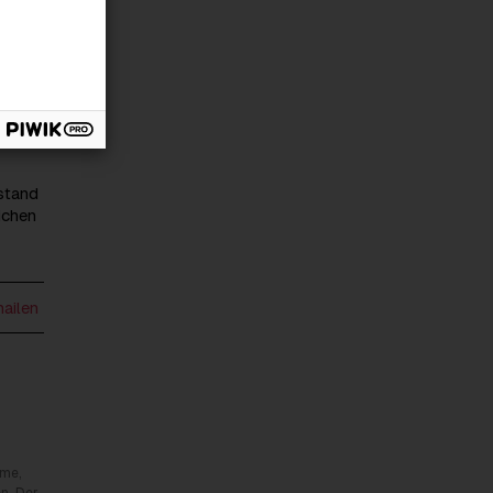
tze
und
rstand
ichen
mailen
rme,