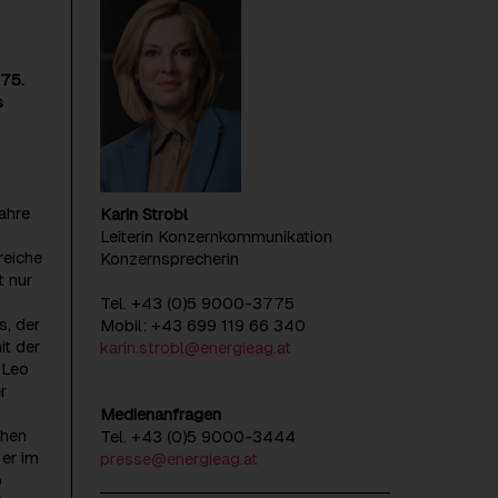
 75.
s
ahre
Karin Strobl
Leiterin Konzernkommunikation
reiche
Konzernsprecherin
t nur
Tel. +43 (0)5 9000-3775
s, der
Mobil: +43 699 119 66 340
it der
karin.strobl@energieag.at
 Leo
r
Medienanfragen
chen
Tel. +43 (0)5 9000-3444
er im
presse@energieag.at
o