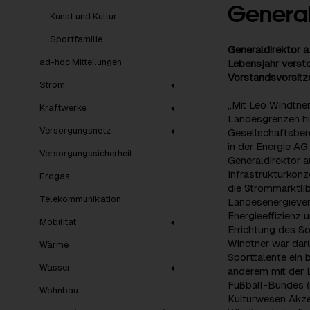
General
Kunst und Kultur
Sportfamilie
Generaldirektor a.
ad-hoc Mitteilungen
Lebensjahr versto
Vorstandsvorsitze
Strom
„Mit Leo Windtner
Kraftwerke
Landesgrenzen hin
Versorgungsnetz
Gesellschaftsber
in der Energie AG
Versorgungssicherheit
Generaldirektor a
Infrastrukturkonz
Erdgas
die Strommarktlib
Telekommunikation
Landesenergiever
Energieeffizienz 
Mobilität
Errichtung des S
Windtner war darü
Wärme
Sporttalente ein 
Wasser
anderem mit der E
Fußball-Bundes (
Wohnbau
Kulturwesen Akze