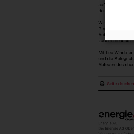
aufstrebender Tal
des Konzerns in P
Windtner war Trä
Republik Österrei
Aufsichtsrates me
zudem mehr als 1
Mit Leo Windtner 
und die Belegscha
Ableben des ehem
Seite drucken
Energie AG
Die
Energie AG Ober