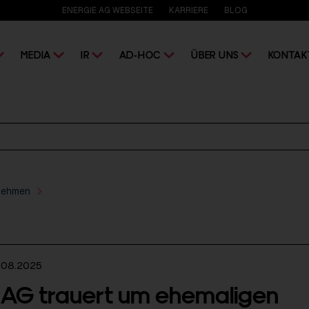
ENERGIE AG WEBSEITE
KARRIERE
BLOG
MEDIA
IR
AD-HOC
ÜBER UNS
KONTAK
nehmen
.08.2025
 AG trauert um ehemaligen