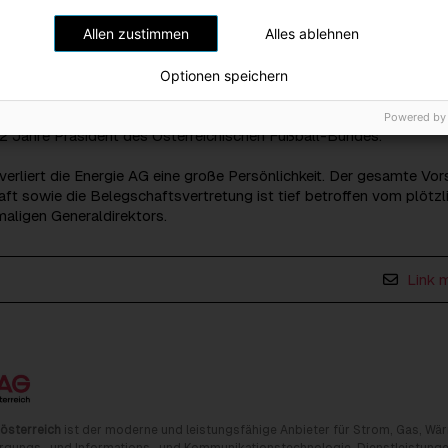
ente ins Leben gerufen. 2017 ging er nach 8.156 Tagen an der Spi
Allen zustimmen
Alles ablehnen
ension.
ger des „Großen Goldenen Ehrenzeichens für Verdienste um die
Optionen speichern
ch“ und neben seiner Funktion in der Energie AG, Mitglied des
hrerer Industrieunternehmen, Präsident von Oesterreichs Energie 
Powered by
2 Jahre Präsident des Österreichischen Fußball-Bundes.
verliert die Energie AG eine große Persönlichkeit. Der gesamte Vo
ft sowie die Belegschaftsvertretung ist tief betroffen vom plötzl
aligen Generaldirektors.
Link 
österreich
ist der moderne und leistungsfähige Anbieter für Strom, Gas, Wä