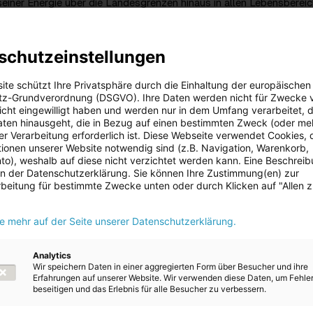
seiner Energie über die Landesgrenzen hinaus in allen Lebensberei
ich Energie AG-Aufsichtsratsvorsitzender Markus Achleitner als
nd des Verstorbenen tief betroffen über das plötzliche Ableben v
schutzeinstellungen
 mit seiner Arbeit und seinem unendlichen Einsatz ganz wesentlich
ite schützt Ihre Privatsphäre durch die Einhaltung der europäischen
 der Energie AG geschrieben. Unter seiner umsichtigen Führung ha
z-Grundverordnung (DSGVO). Ihre Daten werden nicht für Zwecke 
 Landesenergieversorger OKA zu einem modernen und
 nicht eingewilligt haben und werden nur in dem Umfang verarbeitet, d
n Energie- und Dienstleistungsunternehmen entwickelt. Mit Weitbli
aten hinausgeht, die in Bezug auf einen bestimmten Zweck (oder me
unternehmerischem Denken wurden in seiner Ära die entscheidend
r Verarbeitung erforderlich ist. Diese Webseite verwendet Cookies, d
rneuerbare Zukunft gestellt. Wir sind ihm für seinen Einsatz und sei
ionen unserer Website notwendig sind (z.B. Navigation, Warenkorb,
nsere Energie AG zutiefst dankbar und werden ihm immer ein ehr
o), weshalb auf diese nicht verzichtet werden kann. Eine Beschrei
. Unser aufrichtiges Mitgefühlt gehört seiner Familie und seinen
 in der Datenschutzerklärung. Sie können Ihre Zustimmung(en) zur
 sich auch CEO Leonhard Schitter sowie der gesamte Vorstand tief
beitung für bestimmte Zwecke unten oder durch Klicken auf "Allen 
s plötzliche Ableben des ehemaligen Generaldirektors.
ie mehr auf der Seite unserer Datenschutzerklärung.
 1978 in die OKA ein und war maßgeblich an der Entwicklung der E
n Versorger hin zu einem internationalen, wettbewerbsfähigen
ern beteiligt. Mit Leo Windtner hat die Energie AG frühzeitig den Ei
Analytics
Wir speichern Daten in einer aggregierten Form über Besucher und ihre
Energiequellen forciert und die Digitalisierung des Konzerns
Erfahrungen auf unserer Website. Wir verwenden diese Daten, um Fehle
Zudem stand für Leo Windtner stets der Kunde und die
beseitigen und das Erlebnis für alle Besucher zu verbessern.
it im Mittelpunkt des unternehmerischen Handelns. Parallel dazu 
AG Sportfamilie ein Sportförderprogramm zur Unterstützung