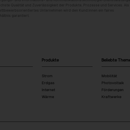
rgungs- und Informations- und Kommunikationstechnologie-Dienstleistunge
chste Qualität und Zuverlässigkeit der Produkte, Prozesse und Services. Als
tbewerbsorientiertes Unternehmen wird den Kund:innen ein faires
ältnis garantiert.
Produkte
Beliebte Them
Strom
Mobilität
Erdgas
Photovoltaik
Internet
Förderungen
Wärme
Kraftwerke