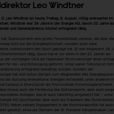
direktor Leo Windtner
 D. Leo Windtner ist heute, Freitag, 8. August, völlig unerwartet im
rben. Windtner war 38 Jahre in der Energie AG, davon 22 Jahre al
nder und Generaldirektor, höchst erfolgreich tätig.
 hat Oberösterreich eine große Persönlichkeit verloren, die über die
weg nicht nur die Energiewirtschaft, sondern auch viele
eiche, insbesondere den Sport geprägt hat. Er war insgesamt 38 J
 Oberösterreich tätig, davon hat er vor allem in den 22 Jahren als
us der vormaligen OKA als regionalen Stromversorger einen erfolg
ern für Ver- und Entsorgung geformt. Unter seiner Führung ist nich
eralisierung erfolgreich bewältigt worden, sondern der
sorger hat sich schon damals zum Wegbereiter des Energiesparen
und der Nutzung erneuerbarer Energien entwickelt, unter anderem m
olarCampus in Eberstalzell als Photovoltaik-Forschungskraftwerk.
ber hinaus auch die Förderung des Spitzensports, aber auch junge
besonderes Anliegen, das er auch tatkräftig umgesetzt hat – unter
nergie AG-Sportfamilie, aber auch als Präsident des Österreichis
ÖFB). Neben seinem Engagement in der Kommunalpolitik hat auch 
nte gesetzt, etwa als Obmann der St. Florianer Sängerknaben. Le