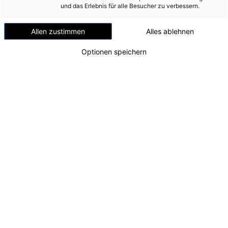
Versorgungssicherheit
und das Erlebnis für alle Besucher zu verbessern.
Musikverein
Erdgas
Allen zustimmen
Alles ablehnen
Telekommunikation
Optionen speichern
Mobilität
Wärme
Wasser
Wohnbau
Umwelt (vormals: Entsorgung)
MEDIA
INVESTOR RELATIONS
100 Jahre Kraftwerkspark Timelkam: 5.000 Euro
für Feuerwehr und Musikverein
AD-HOC MITTEILUNGEN
v.l.n.r.: Feuerwehrkommandant Florian Kreuzer,
Hauptfeuerwehrfrau Christina Stiegler, CEO
ÜBER UNS
Leonhard Schitter, Musikantin Doris Scharmüller,
Obmann Gerald Klement (Marktmusik Timelkam)
KONTAKT