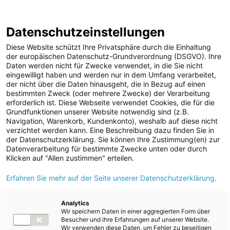
ENERGIE AG WEBSEITE
KARRIERE
BLOG
Datenschutzeinstellungen
0
Diese Website schützt Ihre Privatsphäre durch die Einhaltung
der europäischen Datenschutz-Grundverordnung (DSGVO). Ihre
Daten werden nicht für Zwecke verwendet, in die Sie nicht
eingewilligt haben und werden nur in dem Umfang verarbeitet,
MELDUNGEN
der nicht über die Daten hinausgeht, die in Bezug auf einen
Meldungen
Unternehmen
bestimmten Zweck (oder mehrere Zwecke) der Verarbeitung
Unternehmen
erforderlich ist. Diese Webseite verwendet Cookies, die für die
Grundfunktionen unserer Website notwendig sind (z.B.
Karriere-News
Text
Bilder
Navigation, Warenkorb, Kundenkonto), weshalb auf diese nicht
verzichtet werden kann. Eine Beschreibung dazu finden Sie in
Kunst und Kultur
der Datenschutzerklärung. Sie können Ihre Zustimmung(en) zur
Meldung vom 28.10.2025
Datenverarbeitung für bestimmte Zwecke unten oder durch
Sportfamilie
100 Jahre
Klicken auf "Allen zustimmen" erteilen.
ad-hoc Mitteilungen
Erfahren Sie mehr auf der Seite unserer Datenschutzerklärung.
Kraftwerkspark
Strom
Timelkam: 5.000 Euro
Kraftwerke
Analytics
Wir speichern Daten in einer aggregierten Form über
Versorgungsnetz
für Feuerwehr und
Besucher und ihre Erfahrungen auf unserer Website.
Wir verwenden diese Daten, um Fehler zu beseitigen