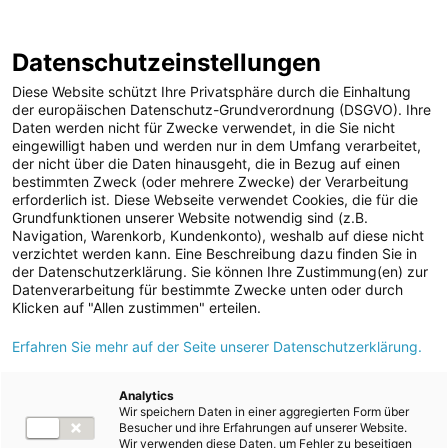
ENERGIE AG WEBSEITE
KARRIERE
BLOG
Datenschutzeinstellungen
0
Diese Website schützt Ihre Privatsphäre durch die Einhaltung
der europäischen Datenschutz-Grundverordnung (DSGVO). Ihre
Daten werden nicht für Zwecke verwendet, in die Sie nicht
eingewilligt haben und werden nur in dem Umfang verarbeitet,
MELDUNGEN
der nicht über die Daten hinausgeht, die in Bezug auf einen
Meldungen
Unternehmen
bestimmten Zweck (oder mehrere Zwecke) der Verarbeitung
Unternehmen
erforderlich ist. Diese Webseite verwendet Cookies, die für die
Grundfunktionen unserer Website notwendig sind (z.B.
Karriere-News
Text
Bilder
Navigation, Warenkorb, Kundenkonto), weshalb auf diese nicht
verzichtet werden kann. Eine Beschreibung dazu finden Sie in
Kunst und Kultur
der Datenschutzerklärung. Sie können Ihre Zustimmung(en) zur
Meldung vom 22.05.2026
Datenverarbeitung für bestimmte Zwecke unten oder durch
Sportfamilie
Energie AG gewinnt
Klicken auf "Allen zustimmen" erteilen.
ad-hoc Mitteilungen
Erfahren Sie mehr auf der Seite unserer Datenschutzerklärung.
Victoria-Trophäe in
Strom
Gold
Kraftwerke
Analytics
Wir speichern Daten in einer aggregierten Form über
Versorgungsnetz
Besucher und ihre Erfahrungen auf unserer Website.
Wir verwenden diese Daten, um Fehler zu beseitigen